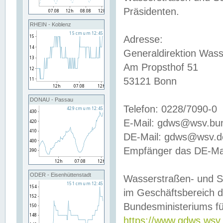
Präsidenten.
RHEIN - Koblenz
Adresse:
Generaldirektion Wass
Am Propsthof 51
53121 Bonn
DONAU - Passau
Telefon: 0228/7090-0
E-Mail: gdws@wsv.bu
DE-Mail: gdws@wsv.de-
Empfänger das DE-Mai
ODER - Eisenhüttenstadt
Wasserstraßen- und S
im Geschäftsbereich 
Bundesministeriums fü
https://www.gdws.wsv