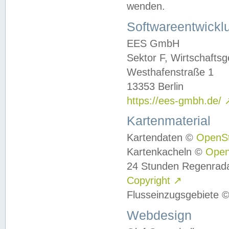
wenden.
Softwareentwickl
EES GmbH
Sektor F, Wirtschafts
Westhafenstraße 1
13353 Berlin
https://ees-gmbh.de/
Kartenmaterial
Kartendaten ©
OpenS
Kartenkacheln ©
Ope
24 Stunden Regenrad
Copyright
↗
Flusseinzugsgebiete 
Webdesign