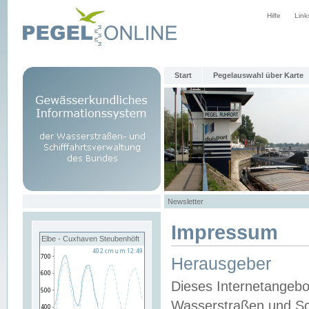
Hilfe
Link
Start
Pegelauswahl über Karte
Newsletter
Impressum
Elbe - Cuxhaven Steubenhöft
Herausgeber
Dieses Internetangebo
Wasserstraßen und Sch