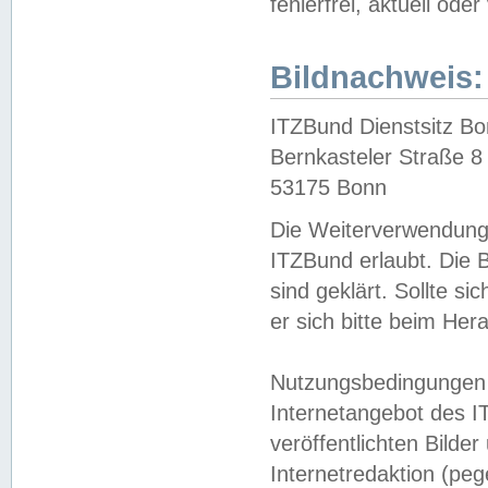
fehlerfrei, aktuell oder
Bildnachweis:
ITZBund Dienstsitz B
Bernkasteler Straße 8
53175 Bonn
Die Weiterverwendung 
ITZBund erlaubt. Die B
sind geklärt. Sollte s
er sich bitte beim He
Nutzungsbedingungen 
Internetangebot des I
veröffentlichten Bilde
Internetredaktion (peg