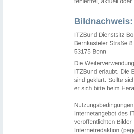
fehlerfrei, aktuell oder
Bildnachweis:
ITZBund Dienstsitz B
Bernkasteler Straße 8
53175 Bonn
Die Weiterverwendung 
ITZBund erlaubt. Die B
sind geklärt. Sollte s
er sich bitte beim He
Nutzungsbedingungen 
Internetangebot des I
veröffentlichten Bilde
Internetredaktion (peg