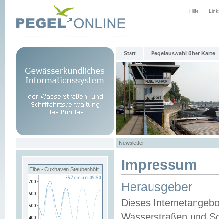
Hilfe
Link
Start
Pegelauswahl über Karte
Newsletter
Impressum
Elbe - Cuxhaven Steubenhöft
Herausgeber
Dieses Internetangebo
Wasserstraßen und Sch