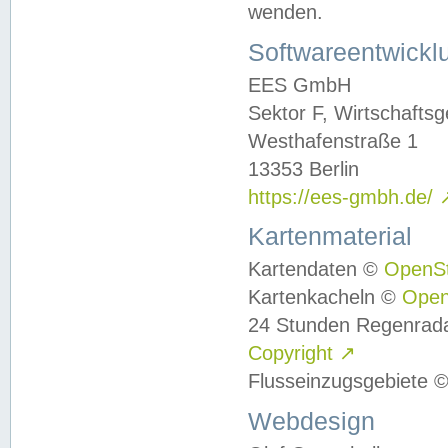
wenden.
Softwareentwickl
EES GmbH
Sektor F, Wirtschafts
Westhafenstraße 1
13353 Berlin
https://ees-gmbh.de/
Kartenmaterial
Kartendaten ©
OpenS
Kartenkacheln ©
Ope
24 Stunden Regenrad
Copyright
↗
Flusseinzugsgebiete 
Webdesign