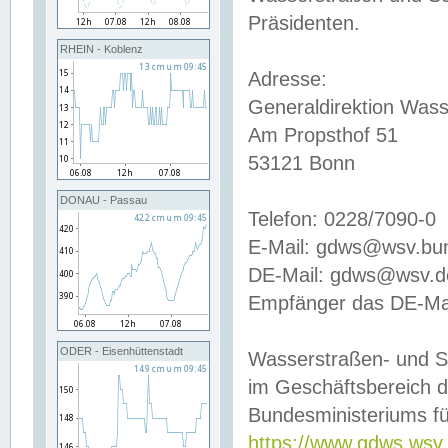
Präsidenten.
RHEIN - Koblenz
Adresse:
Generaldirektion Wass
Am Propsthof 51
53121 Bonn
DONAU - Passau
Telefon: 0228/7090-0
E-Mail: gdws@wsv.bu
DE-Mail: gdws@wsv.de-
Empfänger das DE-Mai
ODER - Eisenhüttenstadt
Wasserstraßen- und S
im Geschäftsbereich 
Bundesministeriums fü
https://www.gdws.wsv