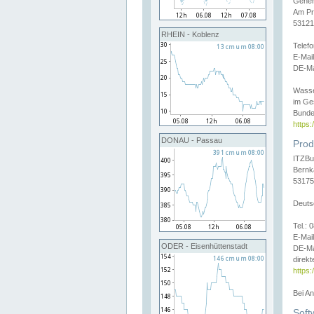
Gener
Am Pr
53121
RHEIN - Koblenz
Telef
E-Mai
DE-Ma
Wasse
im Ge
Bunde
https
DONAU - Passau
Prod
ITZBu
Bernk
53175
Deuts
Tel.:
E-Mail
ODER - Eisenhüttenstadt
DE-Ma
direkt
https:
Bei A
Soft