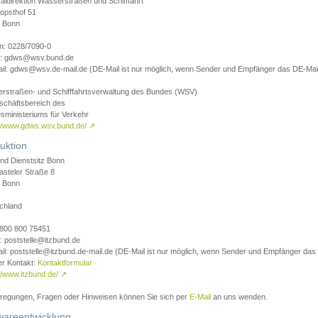
aldirektion Wasserstraßen und Schifffahrt
opsthof 51
 Bonn
on: 0228/7090-0
l: gdws@wsv.bund.de
il: gdws@wsv.de-mail.de (DE-Mail ist nur möglich, wenn Sender und Empfänger das DE-Mail
rstraßen- und Schifffahrtsverwaltung des Bundes (WSV)
schäftsbereich des
sministeriums für Verkehr
://www.gdws.wsv.bund.de/
↗
uktion
nd Dienstsitz Bonn
asteler Straße 8
 Bonn
chland
 0800 800 75451
: poststelle@itzbund.de
il: poststelle@itzbund.de-mail.de (DE-Mail ist nur möglich, wenn Sender und Empfänger das
er Kontakt:
Kontaktformular
//www.itzbund.de/
↗
nregungen, Fragen oder Hinweisen können Sie sich per
E-Mail
an uns wenden.
wareentwicklung