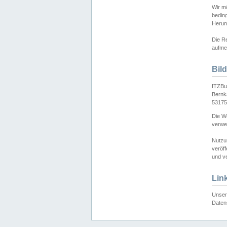
Wir mö
bedin
Herun
Die Re
aufmer
Bil
ITZBu
Bernk
53175
Die We
verwen
Nutzu
veröff
und ve
Lin
Unser 
Daten