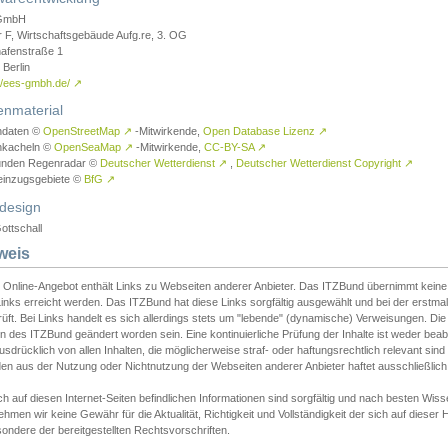
GmbH
r F, Wirtschaftsgebäude Aufg.re, 3. OG
afenstraße 1
Berlin
://ees-gmbh.de/
↗
enmaterial
ndaten ©
OpenStreetMap
↗
-Mitwirkende,
Open Database Lizenz
↗
nkacheln ©
OpenSeaMap
↗
-Mitwirkende,
CC-BY-SA
↗
unden Regenradar ©
Deutscher Wetterdienst
↗
,
Deutscher Wetterdienst Copyright
↗
einzugsgebiete ©
BfG
↗
design
ottschall
weis
 Online-Angebot enthält Links zu Webseiten anderer Anbieter. Das ITZBund übernimmt keine V
inks erreicht werden. Das ITZBund hat diese Links sorgfältig ausgewählt und bei der erstmal
üft. Bei Links handelt es sich allerdings stets um "lebende" (dynamische) Verweisungen. Die
 des ITZBund geändert worden sein. Eine kontinuierliche Prüfung der Inhalte ist weder beab
usdrücklich von allen Inhalten, die möglicherweise straf- oder haftungsrechtlich relevant sin
n aus der Nutzung oder Nichtnutzung der Webseiten anderer Anbieter haftet ausschließlich d
ch auf diesen Internet-Seiten befindlichen Informationen sind sorgfältig und nach besten 
hmen wir keine Gewähr für die Aktualität, Richtigkeit und Vollständigkeit der sich auf diese
ondere der bereitgestellten Rechtsvorschriften.