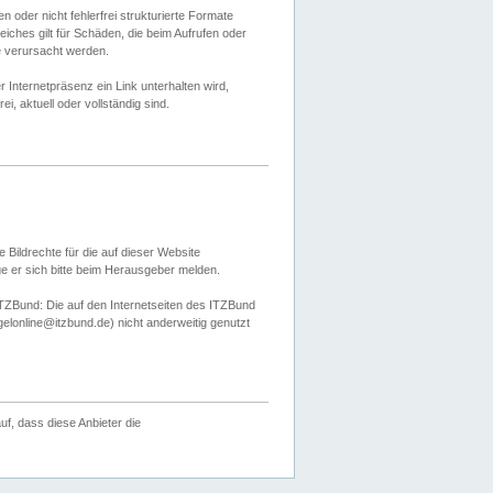
 oder nicht fehlerfrei strukturierte Formate
ches gilt für Schäden, die beim Aufrufen oder
e verursacht werden.
er Internetpräsenz ein Link unterhalten wird,
, aktuell oder vollständig sind.
 Bildrechte für die auf dieser Website
öge er sich bitte beim Herausgeber melden.
TZBund: Die auf den Internetseiten des ITZBund
gelonline@itzbund.de) nicht anderweitig genutzt
f, dass diese Anbieter die