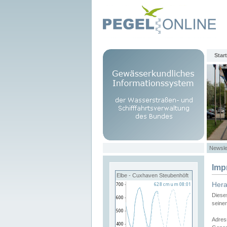
Start
Newsle
Imp
Elbe - Cuxhaven Steubenhöft
Her
Diese
seine
Adres