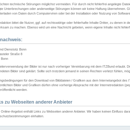
chten technische Störungen möglichst vermeiden. Für durch nicht fehlerfrei angelegte Dateien
gte Unterbrechungen oder anderweitige Störungen können wir keine Haftung übernehmen. Glei
terladen von Daten durch Computerviren oder bei der Installation oder Nutzung von Softwar
daktion bittet die Nutzer, ggf. auf rechtswidrige oder fehlerhafte Inhalte Dritter, zu denen in d
ksam zu machen. Ebenso wird um eine Nachricht gebeten, wenn eigene Inhalte nicht fehlerfrei
dnachweis:
nd Dienstsitz Bonn
asteler Straße 8
 Bonn
iterverwendung der Bilder ist nur nach vorheriger Vereinbarung mit dem ITZBund erlaubt. Die
deten Bilder sind geklärt. Sollte sich trotzdem jemand in seinen Rechten verletzt fühlen, m
ngsbedingungen für den Download von Bilddateien / Grafiken aus dem Internetangebot des I
entlichten Bilder und Grafiken dürfen ohne vorherige Absprache mit der Internetredaktion (pe
röffentlicht werden.
ks zu Webseiten anderer Anbieter
Online-Angebot enthält Links zu Webseiten anderer Anbieter. Wir haben keinen Einfluss darau
schutzbestimmungen einhalten.