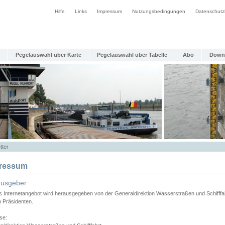
Hilfe
Links
Impressum
Nutzungsbedingungen
Datenschutz
Pegelauswahl über Karte
Pegelauswahl über Tabelle
Abo
Down
tter
ressum
ausgeber
s Internetangebot wird herausgegeben von der Generaldirektion Wasserstraßen und Schifffa
n Präsidenten.
se: