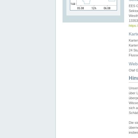
EES 
Sekto
Westh
13353 
https
Kart
Karte
Karte
24 St
Fluss
Web
Olaf G
Hin
Unser
über L
überpr
Wissen
sich a
Schäde
Die si
überne
insbes