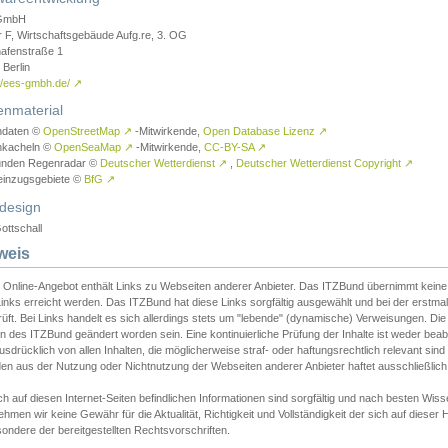
GmbH
r F, Wirtschaftsgebäude Aufg.re, 3. OG
afenstraße 1
Berlin
://ees-gmbh.de/
↗
enmaterial
ndaten ©
OpenStreetMap
↗
-Mitwirkende,
Open Database Lizenz
↗
nkacheln ©
OpenSeaMap
↗
-Mitwirkende,
CC-BY-SA
↗
unden Regenradar ©
Deutscher Wetterdienst
↗
,
Deutscher Wetterdienst Copyright
↗
einzugsgebiete ©
BfG
↗
design
ottschall
weis
 Online-Angebot enthält Links zu Webseiten anderer Anbieter. Das ITZBund übernimmt keine V
inks erreicht werden. Das ITZBund hat diese Links sorgfältig ausgewählt und bei der erstmal
üft. Bei Links handelt es sich allerdings stets um "lebende" (dynamische) Verweisungen. Die
 des ITZBund geändert worden sein. Eine kontinuierliche Prüfung der Inhalte ist weder beab
usdrücklich von allen Inhalten, die möglicherweise straf- oder haftungsrechtlich relevant sin
n aus der Nutzung oder Nichtnutzung der Webseiten anderer Anbieter haftet ausschließlich d
ch auf diesen Internet-Seiten befindlichen Informationen sind sorgfältig und nach besten 
hmen wir keine Gewähr für die Aktualität, Richtigkeit und Vollständigkeit der sich auf diese
ondere der bereitgestellten Rechtsvorschriften.