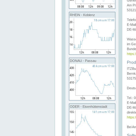
Gener
Am Pr
53121
RHEIN - Koblenz
Telef
E-Mai
DE-Ma
Wasse
im Ge
Bunde
https
DONAU - Passau
Prod
ITZBu
Bernk
53175
Deuts
Tel.:
E-Mail
ODER - Eisenhüttenstadt
DE-Ma
direkt
https:
Bei A
Soft