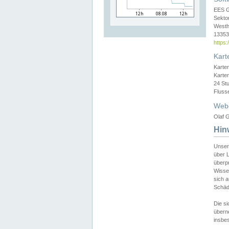
EES 
Sekto
Westh
13353 
https
Kart
Karte
Karte
24 St
Fluss
Web
Olaf G
Hin
Unser
über L
überpr
Wissen
sich a
Schäde
Die si
überne
insbes