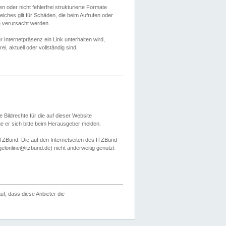
 oder nicht fehlerfrei strukturierte Formate
ches gilt für Schäden, die beim Aufrufen oder
e verursacht werden.
er Internetpräsenz ein Link unterhalten wird,
, aktuell oder vollständig sind.
 Bildrechte für die auf dieser Website
öge er sich bitte beim Herausgeber melden.
TZBund: Die auf den Internetseiten des ITZBund
gelonline@itzbund.de) nicht anderweitig genutzt
f, dass diese Anbieter die