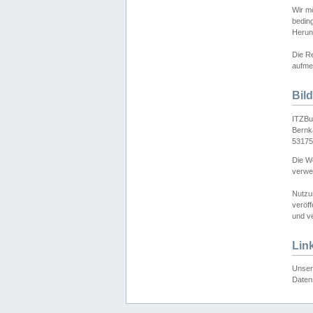
Wir mö
bedin
Herun
Die Re
aufmer
Bil
ITZBu
Bernk
53175
Die We
verwen
Nutzu
veröff
und ve
Lin
Unser 
Daten