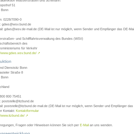
aldirektion Wasserstraßen und Schifffahrt
opsthof 51
 Bonn
on: 0228/7090-0
l: gdws@wsv.bund.de
il: gdws@wsv.de-mail.de (DE-Mail ist nur möglich, wenn Sender und Empfänger das DE-Mail
rstraßen- und Schifffahrtsverwaltung des Bundes (WSV)
schäftsbereich des
sministeriums für Verkehr
://www.gdws.wsv.bund.de/
↗
uktion
nd Dienstsitz Bonn
asteler Straße 8
 Bonn
chland
 0800 800 75451
: poststelle@itzbund.de
il: poststelle@itzbund.de-mail.de (DE-Mail ist nur möglich, wenn Sender und Empfänger das
er Kontakt:
Kontaktformular
//www.itzbund.de/
↗
nregungen, Fragen oder Hinweisen können Sie sich per
E-Mail
an uns wenden.
wareentwicklung