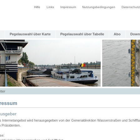
Hilfe
Links
Impressum
Nutzungsbedingungen
Datenschutz
Pegelauswahl über Karte
Pegelauswahl über Tabelle
Abo
Down
tter
ressum
ausgeber
s Internetangebot wird herausgegeben von der Generaldirektion Wasserstraßen und Schifffa
n Präsidenten.
se: