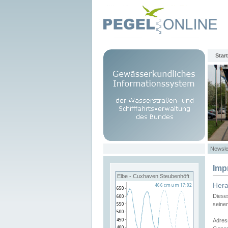
Start
Newsle
Imp
Elbe - Cuxhaven Steubenhöft
Her
Diese
seine
Adres