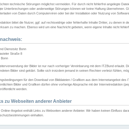
chten technische Störungen möglichst vermeiden. Für durch nicht fehlerfrei angelegte Dateien
gte Unterbrechungen oder anderweitige Störungen können wir keine Haftung übernehmen. Glei
terladen von Daten durch Computerviren oder bei der Installation oder Nutzung von Softwar
daktion bittet die Nutzer, ggf. auf rechtswidrige oder fehlerhafte Inhalte Dritter, zu denen in d
ksam zu machen. Ebenso wird um eine Nachricht gebeten, wenn eigene Inhalte nicht fehlerfrei
dnachweis:
nd Dienstsitz Bonn
asteler Straße 8
 Bonn
iterverwendung der Bilder ist nur nach vorheriger Vereinbarung mit dem ITZBund erlaubt. Die
deten Bilder sind geklärt. Sollte sich trotzdem jemand in seinen Rechten verletzt fühlen, m
ngsbedingungen für den Download von Bilddateien / Grafiken aus dem Internetangebot des I
entlichten Bilder und Grafiken dürfen ohne vorherige Absprache mit der Internetredaktion (pe
röffentlicht werden.
ks zu Webseiten anderer Anbieter
Online-Angebot enthält Links zu Webseiten anderer Anbieter. Wir haben keinen Einfluss darau
schutzbestimmungen einhalten.