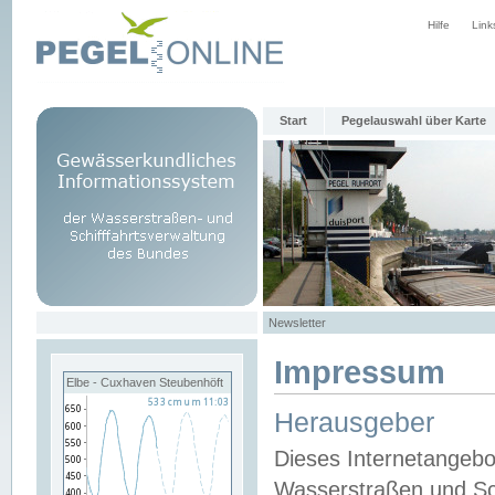
Hilfe
Link
Start
Pegelauswahl über Karte
Newsletter
Impressum
Elbe - Cuxhaven Steubenhöft
Herausgeber
Dieses Internetangebo
Wasserstraßen und Sch