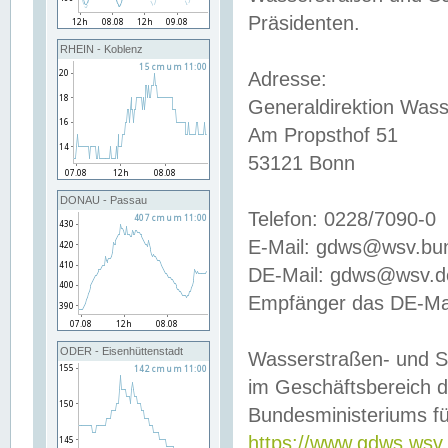
Präsidenten.
RHEIN - Koblenz
Adresse:
Generaldirektion Wass
Am Propsthof 51
53121 Bonn
DONAU - Passau
Telefon: 0228/7090-0
E-Mail: gdws@wsv.bu
DE-Mail: gdws@wsv.de-
Empfänger das DE-Mai
ODER - Eisenhüttenstadt
Wasserstraßen- und S
im Geschäftsbereich 
Bundesministeriums fü
https://www.gdws.wsv