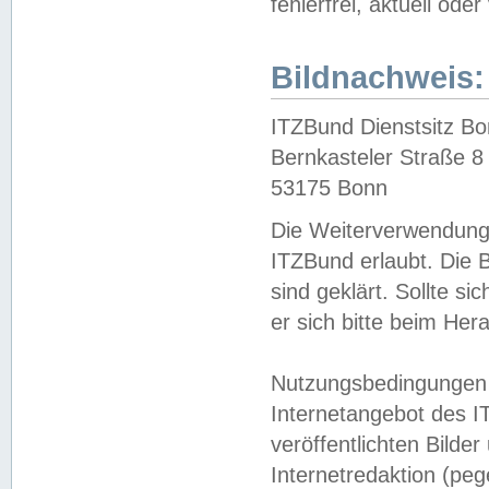
fehlerfrei, aktuell oder
Bildnachweis:
ITZBund Dienstsitz B
Bernkasteler Straße 8
53175 Bonn
Die Weiterverwendung 
ITZBund erlaubt. Die B
sind geklärt. Sollte s
er sich bitte beim He
Nutzungsbedingungen 
Internetangebot des I
veröffentlichten Bilde
Internetredaktion (peg