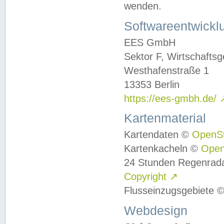
wenden.
Softwareentwickl
EES GmbH
Sektor F, Wirtschafts
Westhafenstraße 1
13353 Berlin
https://ees-gmbh.de/
Kartenmaterial
Kartendaten ©
OpenS
Kartenkacheln ©
Ope
24 Stunden Regenrad
Copyright
↗
Flusseinzugsgebiete 
Webdesign