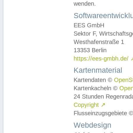
wenden.
Softwareentwickl
EES GmbH
Sektor F, Wirtschafts
Westhafenstraße 1
13353 Berlin
https://ees-gmbh.de/
Kartenmaterial
Kartendaten ©
OpenS
Kartenkacheln ©
Ope
24 Stunden Regenrad
Copyright
↗
Flusseinzugsgebiete 
Webdesign