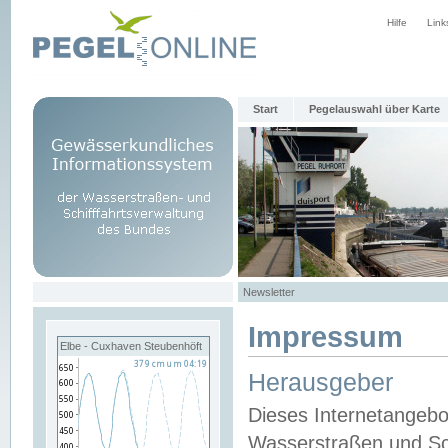
Hilfe
Link
Start
Pegelauswahl über Karte
Newsletter
Impressum
Elbe - Cuxhaven Steubenhöft
Herausgeber
Dieses Internetangebo
Wasserstraßen und Sch