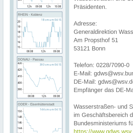
Präsidenten.
RHEIN - Koblenz
Adresse:
Generaldirektion Wass
Am Propsthof 51
53121 Bonn
DONAU - Passau
Telefon: 0228/7090-0
E-Mail: gdws@wsv.bu
DE-Mail: gdws@wsv.de-
Empfänger das DE-Mai
ODER - Eisenhüttenstadt
Wasserstraßen- und S
im Geschäftsbereich 
Bundesministeriums fü
https://www.gdws.wsv