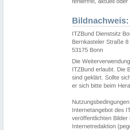
fehlerfrei, aktuell oder
Bildnachweis:
ITZBund Dienstsitz B
Bernkasteler Straße 8
53175 Bonn
Die Weiterverwendung 
ITZBund erlaubt. Die B
sind geklärt. Sollte s
er sich bitte beim He
Nutzungsbedingungen 
Internetangebot des I
veröffentlichten Bilde
Internetredaktion (peg