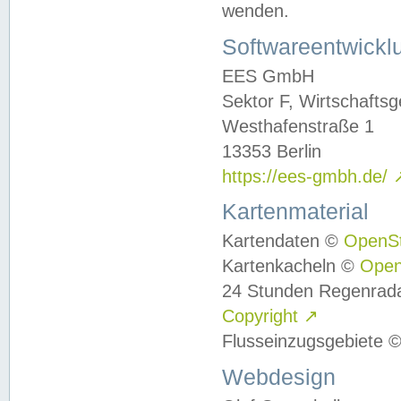
wenden.
Softwareentwickl
EES GmbH
Sektor F, Wirtschafts
Westhafenstraße 1
13353 Berlin
https://ees-gmbh.de/
Kartenmaterial
Kartendaten ©
OpenS
Kartenkacheln ©
Ope
24 Stunden Regenrad
Copyright
↗
Flusseinzugsgebiete 
Webdesign