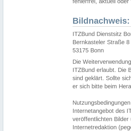
fehlerfrei, aktuell oder
Bildnachweis:
ITZBund Dienstsitz B
Bernkasteler Straße 8
53175 Bonn
Die Weiterverwendung 
ITZBund erlaubt. Die B
sind geklärt. Sollte s
er sich bitte beim He
Nutzungsbedingungen 
Internetangebot des I
veröffentlichten Bilde
Internetredaktion (peg