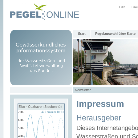
Hilfe
Link
Start
Pegelauswahl über Karte
Newsletter
Impressum
Elbe - Cuxhaven Steubenhöft
Herausgeber
Dieses Internetangebo
Wasserstraßen und Sch