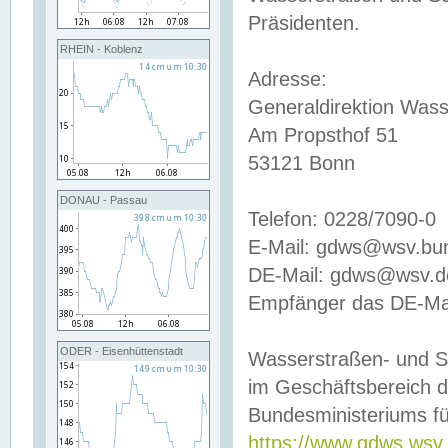
Präsidenten.
RHEIN - Koblenz
Adresse:
Generaldirektion Wass
Am Propsthof 51
53121 Bonn
DONAU - Passau
Telefon: 0228/7090-0
E-Mail: gdws@wsv.bu
DE-Mail: gdws@wsv.de-
Empfänger das DE-Mai
ODER - Eisenhüttenstadt
Wasserstraßen- und S
im Geschäftsbereich 
Bundesministeriums fü
https://www.gdws.wsv