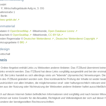
GmbH
r F, Wirtschaftsgebäude Aufg.re, 3. OG
afenstraße 1
Berlin
://ees-gmbh.de/
↗
enmaterial
ndaten ©
OpenStreetMap
↗
-Mitwirkende,
Open Database Lizenz
↗
nkacheln ©
OpenSeaMap
↗
-Mitwirkende,
CC-BY-SA
↗
unden Regenradar ©
Deutscher Wetterdienst
↗
,
Deutscher Wetterdienst Copyright
↗
einzugsgebiete ©
BfG
↗
design
ottschall
weis
 Online-Angebot enthält Links zu Webseiten anderer Anbieter. Das ITZBund übernimmt keine V
inks erreicht werden. Das ITZBund hat diese Links sorgfältig ausgewählt und bei der erstmal
üft. Bei Links handelt es sich allerdings stets um "lebende" (dynamische) Verweisungen. Die
 des ITZBund geändert worden sein. Eine kontinuierliche Prüfung der Inhalte ist weder beab
usdrücklich von allen Inhalten, die möglicherweise straf- oder haftungsrechtlich relevant sin
n aus der Nutzung oder Nichtnutzung der Webseiten anderer Anbieter haftet ausschließlich d
ch auf diesen Internet-Seiten befindlichen Informationen sind sorgfältig und nach besten 
hmen wir keine Gewähr für die Aktualität, Richtigkeit und Vollständigkeit der sich auf diese
ondere der bereitgestellten Rechtsvorschriften.