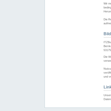
Wir mö
bedin
Herun
Die Re
aufmer
Bil
ITZBu
Bernk
53175
Die We
verwen
Nutzu
veröff
und ve
Lin
Unser 
Daten