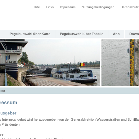
Hilfe
Links
Impressum
Nutzungsbedingungen
Datenschutz
Pegelauswahl über Karte
Pegelauswahl über Tabelle
Abo
Down
tter
ressum
ausgeber
s Internetangebot wird herausgegeben von der Generaldirektion Wasserstraßen und Schifffa
n Präsidenten.
se: