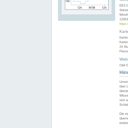
EES 
Sekto
Westh
13353 
https
Kart
Karte
Karte
24 St
Fluss
Web
Olaf G
Hin
Unser
über L
überpr
Wissen
sich a
Schäde
Die si
überne
insbes