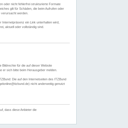
 oder nicht fehlerfrei strukturierte Formate
ches gilt für Schäden, die beim Aufrufen oder
e verursacht werden.
er Internetpräsenz ein Link unterhalten wird,
, aktuell oder vollständig sind.
 Bildrechte für die auf dieser Website
öge er sich bitte beim Herausgeber melden.
TZBund: Die auf den Internetseiten des ITZBund
gelonline@itzbund.de) nicht anderweitig genutzt
f, dass diese Anbieter die