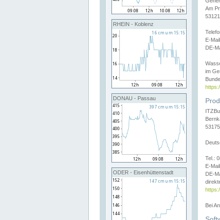
Gener
Am Pr
53121
RHEIN - Koblenz
Telef
E-Mai
DE-Ma
Wasse
im Ge
Bunde
https
DONAU - Passau
Prod
ITZBu
Bernk
53175
Deuts
Tel.:
E-Mail
ODER - Eisenhüttenstadt
DE-Ma
direkt
https:
Bei A
Soft