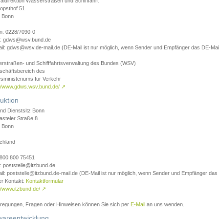
aldirektion Wasserstraßen und Schifffahrt
opsthof 51
 Bonn
on: 0228/7090-0
l: gdws@wsv.bund.de
il: gdws@wsv.de-mail.de (DE-Mail ist nur möglich, wenn Sender und Empfänger das DE-Mail
rstraßen- und Schifffahrtsverwaltung des Bundes (WSV)
schäftsbereich des
sministeriums für Verkehr
://www.gdws.wsv.bund.de/
↗
uktion
nd Dienstsitz Bonn
asteler Straße 8
 Bonn
chland
 0800 800 75451
: poststelle@itzbund.de
il: poststelle@itzbund.de-mail.de (DE-Mail ist nur möglich, wenn Sender und Empfänger das
er Kontakt:
Kontaktformular
//www.itzbund.de/
↗
nregungen, Fragen oder Hinweisen können Sie sich per
E-Mail
an uns wenden.
wareentwicklung