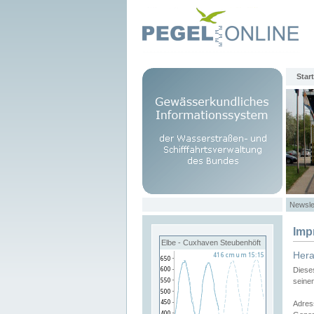
Start
Newsle
Imp
Elbe - Cuxhaven Steubenhöft
Her
Diese
seine
Adres