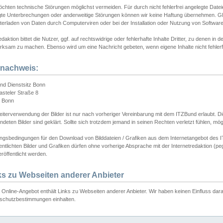
chten technische Störungen möglichst vermeiden. Für durch nicht fehlerfrei angelegte Dateien
gte Unterbrechungen oder anderweitige Störungen können wir keine Haftung übernehmen. Glei
terladen von Daten durch Computerviren oder bei der Installation oder Nutzung von Softwar
daktion bittet die Nutzer, ggf. auf rechtswidrige oder fehlerhafte Inhalte Dritter, zu denen in d
ksam zu machen. Ebenso wird um eine Nachricht gebeten, wenn eigene Inhalte nicht fehlerfrei
dnachweis:
nd Dienstsitz Bonn
asteler Straße 8
 Bonn
iterverwendung der Bilder ist nur nach vorheriger Vereinbarung mit dem ITZBund erlaubt. Die
deten Bilder sind geklärt. Sollte sich trotzdem jemand in seinen Rechten verletzt fühlen, m
ngsbedingungen für den Download von Bilddateien / Grafiken aus dem Internetangebot des I
entlichten Bilder und Grafiken dürfen ohne vorherige Absprache mit der Internetredaktion (pe
röffentlicht werden.
ks zu Webseiten anderer Anbieter
Online-Angebot enthält Links zu Webseiten anderer Anbieter. Wir haben keinen Einfluss darau
schutzbestimmungen einhalten.