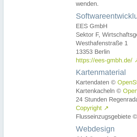
wenden.
Softwareentwickl
EES GmbH
Sektor F, Wirtschafts
Westhafenstraße 1
13353 Berlin
https://ees-gmbh.de/
Kartenmaterial
Kartendaten ©
OpenS
Kartenkacheln ©
Ope
24 Stunden Regenrad
Copyright
↗
Flusseinzugsgebiete 
Webdesign