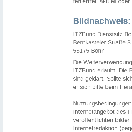
fehlerfrei, aktuell oder
Bildnachweis:
ITZBund Dienstsitz B
Bernkasteler Straße 8
53175 Bonn
Die Weiterverwendung 
ITZBund erlaubt. Die B
sind geklärt. Sollte s
er sich bitte beim He
Nutzungsbedingungen 
Internetangebot des I
veröffentlichten Bilde
Internetredaktion (peg