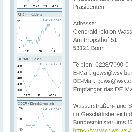
Präsidenten.
RHEIN - Koblenz
Adresse:
Generaldirektion Wass
Am Propsthof 51
53121 Bonn
DONAU - Passau
Telefon: 0228/7090-0
E-Mail: gdws@wsv.bu
DE-Mail: gdws@wsv.de-
Empfänger das DE-Mai
ODER - Eisenhüttenstadt
Wasserstraßen- und S
im Geschäftsbereich 
Bundesministeriums fü
https://www.gdws.wsv