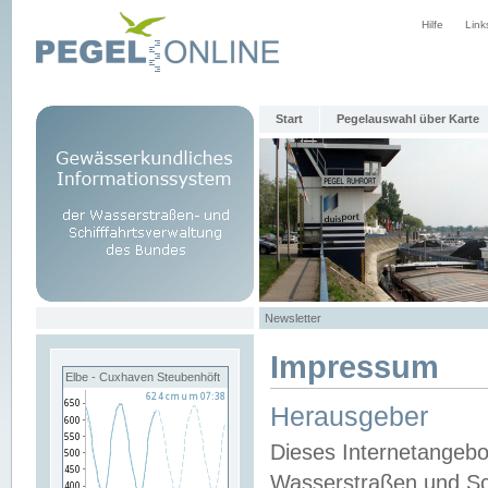
Hilfe
Link
Start
Pegelauswahl über Karte
Newsletter
Impressum
Elbe - Cuxhaven Steubenhöft
Herausgeber
Dieses Internetangebo
Wasserstraßen und Sch