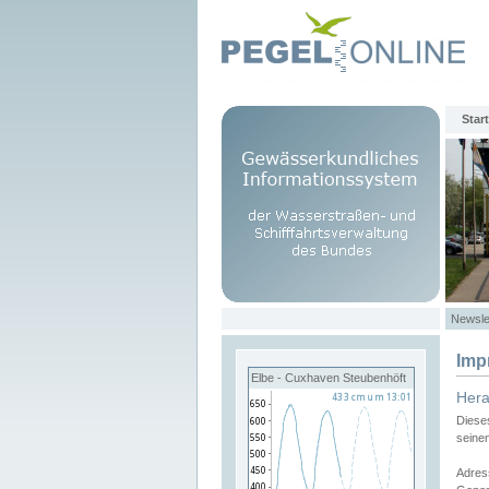
Start
Newsle
Imp
Elbe - Cuxhaven Steubenhöft
Her
Diese
seine
Adres