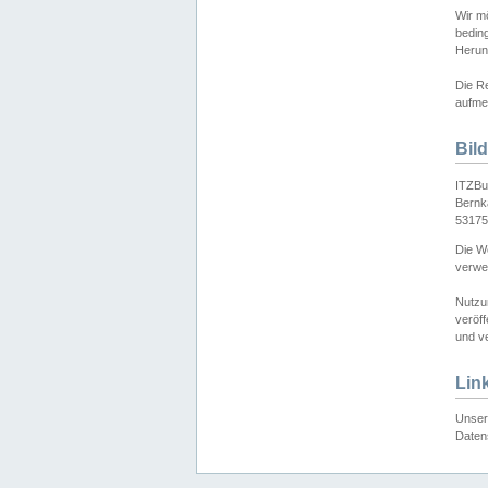
Wir mö
bedin
Herun
Die Re
aufmer
Bil
ITZBu
Bernk
53175
Die We
verwen
Nutzu
veröff
und ve
Lin
Unser 
Daten