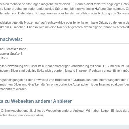
chten technische Störungen möglichst vermeiden. Für durch nicht fehlerfrei angelegte Dateien
gte Unterbrechungen oder anderweitige Störungen können wir keine Haftung übernehmen. Glei
terladen von Daten durch Computerviren oder bei der Installation oder Nutzung von Softwar
daktion bittet die Nutzer, ggf. auf rechtswidrige oder fehlerhafte Inhalte Dritter, zu denen in d
ksam zu machen. Ebenso wird um eine Nachricht gebeten, wenn eigene Inhalte nicht fehlerfrei
dnachweis:
nd Dienstsitz Bonn
asteler Straße 8
 Bonn
iterverwendung der Bilder ist nur nach vorheriger Vereinbarung mit dem ITZBund erlaubt. Die
deten Bilder sind geklärt. Sollte sich trotzdem jemand in seinen Rechten verletzt fühlen, m
ngsbedingungen für den Download von Bilddateien / Grafiken aus dem Internetangebot des I
entlichten Bilder und Grafiken dürfen ohne vorherige Absprache mit der Internetredaktion (pe
röffentlicht werden.
ks zu Webseiten anderer Anbieter
Online-Angebot enthält Links zu Webseiten anderer Anbieter. Wir haben keinen Einfluss darau
schutzbestimmungen einhalten.