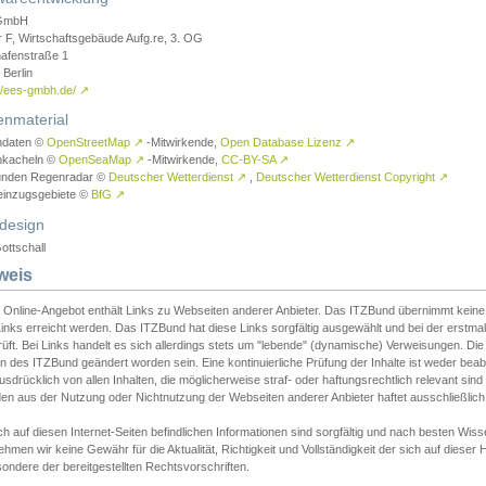
GmbH
r F, Wirtschaftsgebäude Aufg.re, 3. OG
afenstraße 1
Berlin
://ees-gmbh.de/
↗
enmaterial
ndaten ©
OpenStreetMap
↗
-Mitwirkende,
Open Database Lizenz
↗
nkacheln ©
OpenSeaMap
↗
-Mitwirkende,
CC-BY-SA
↗
unden Regenradar ©
Deutscher Wetterdienst
↗
,
Deutscher Wetterdienst Copyright
↗
einzugsgebiete ©
BfG
↗
design
ottschall
weis
 Online-Angebot enthält Links zu Webseiten anderer Anbieter. Das ITZBund übernimmt keine V
inks erreicht werden. Das ITZBund hat diese Links sorgfältig ausgewählt und bei der erstmal
üft. Bei Links handelt es sich allerdings stets um "lebende" (dynamische) Verweisungen. Die
 des ITZBund geändert worden sein. Eine kontinuierliche Prüfung der Inhalte ist weder beab
usdrücklich von allen Inhalten, die möglicherweise straf- oder haftungsrechtlich relevant sin
n aus der Nutzung oder Nichtnutzung der Webseiten anderer Anbieter haftet ausschließlich d
ch auf diesen Internet-Seiten befindlichen Informationen sind sorgfältig und nach besten 
hmen wir keine Gewähr für die Aktualität, Richtigkeit und Vollständigkeit der sich auf diese
ondere der bereitgestellten Rechtsvorschriften.