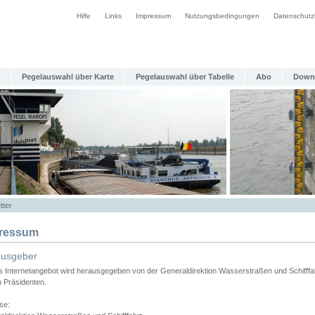
Hilfe
Links
Impressum
Nutzungsbedingungen
Datenschutz
Pegelauswahl über Karte
Pegelauswahl über Tabelle
Abo
Down
tter
ressum
ausgeber
s Internetangebot wird herausgegeben von der Generaldirektion Wasserstraßen und Schifffa
n Präsidenten.
se: