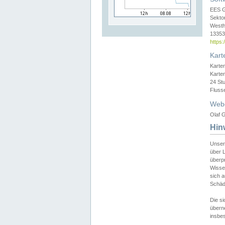
EES 
Sekto
Westh
13353 
https
Kart
Karte
Karte
24 St
Fluss
Web
Olaf G
Hin
Unser
über L
überpr
Wissen
sich a
Schäde
Die si
überne
insbes