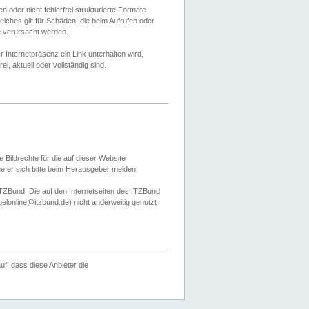
 oder nicht fehlerfrei strukturierte Formate
ches gilt für Schäden, die beim Aufrufen oder
e verursacht werden.
er Internetpräsenz ein Link unterhalten wird,
, aktuell oder vollständig sind.
 Bildrechte für die auf dieser Website
öge er sich bitte beim Herausgeber melden.
TZBund: Die auf den Internetseiten des ITZBund
gelonline@itzbund.de) nicht anderweitig genutzt
f, dass diese Anbieter die