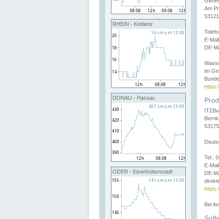
Gener
Am Pr
53121
RHEIN - Koblenz
Telef
E-Mai
DE-Ma
Wasse
im Ge
Bunde
https
DONAU - Passau
Prod
ITZBu
Bernk
53175
Deuts
Tel.:
E-Mail
ODER - Eisenhüttenstadt
DE-Ma
direkt
https:
Bei A
Soft