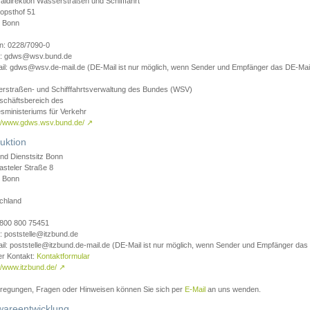
aldirektion Wasserstraßen und Schifffahrt
opsthof 51
 Bonn
on: 0228/7090-0
l: gdws@wsv.bund.de
il: gdws@wsv.de-mail.de (DE-Mail ist nur möglich, wenn Sender und Empfänger das DE-Mail
rstraßen- und Schifffahrtsverwaltung des Bundes (WSV)
schäftsbereich des
sministeriums für Verkehr
://www.gdws.wsv.bund.de/
↗
uktion
nd Dienstsitz Bonn
asteler Straße 8
 Bonn
chland
 0800 800 75451
: poststelle@itzbund.de
il: poststelle@itzbund.de-mail.de (DE-Mail ist nur möglich, wenn Sender und Empfänger das
er Kontakt:
Kontaktformular
//www.itzbund.de/
↗
nregungen, Fragen oder Hinweisen können Sie sich per
E-Mail
an uns wenden.
wareentwicklung