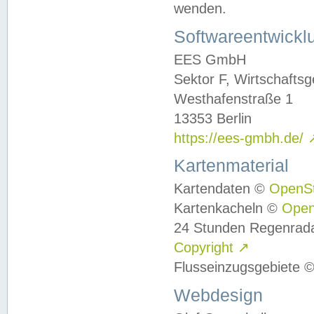
wenden.
Softwareentwickl
EES GmbH
Sektor F, Wirtschafts
Westhafenstraße 1
13353 Berlin
https://ees-gmbh.de/
Kartenmaterial
Kartendaten ©
OpenS
Kartenkacheln ©
Ope
24 Stunden Regenrad
Copyright
↗
Flusseinzugsgebiete 
Webdesign