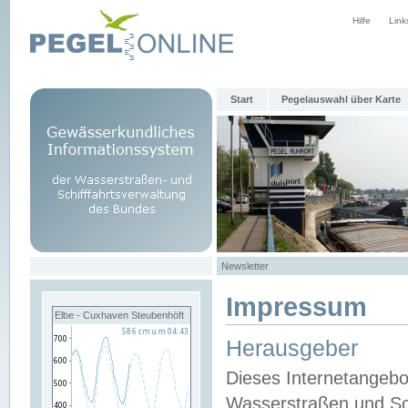
Hilfe
Link
Start
Pegelauswahl über Karte
Newsletter
Impressum
Elbe - Cuxhaven Steubenhöft
Herausgeber
Dieses Internetangebo
Wasserstraßen und Sch