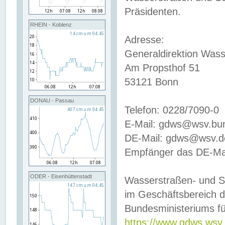
Präsidenten.
RHEIN - Koblenz
Adresse:
Generaldirektion Wass
Am Propsthof 51
53121 Bonn
DONAU - Passau
Telefon: 0228/7090-0
E-Mail: gdws@wsv.bu
DE-Mail: gdws@wsv.de-
Empfänger das DE-Mai
ODER - Eisenhüttenstadt
Wasserstraßen- und S
im Geschäftsbereich 
Bundesministeriums fü
https://www.gdws.wsv