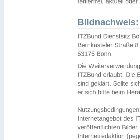
fehlerfrei, aktuell oder
Bildnachweis:
ITZBund Dienstsitz B
Bernkasteler Straße 8
53175 Bonn
Die Weiterverwendung 
ITZBund erlaubt. Die B
sind geklärt. Sollte s
er sich bitte beim He
Nutzungsbedingungen 
Internetangebot des I
veröffentlichten Bilde
Internetredaktion (peg