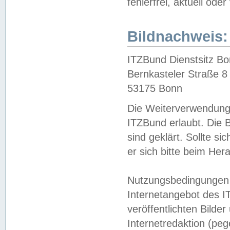
fehlerfrei, aktuell oder
Bildnachweis:
ITZBund Dienstsitz B
Bernkasteler Straße 8
53175 Bonn
Die Weiterverwendung 
ITZBund erlaubt. Die B
sind geklärt. Sollte s
er sich bitte beim He
Nutzungsbedingungen 
Internetangebot des I
veröffentlichten Bilde
Internetredaktion (peg