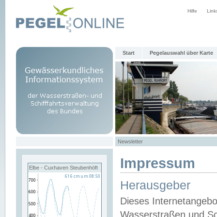
Hilfe
Link
Start
Pegelauswahl über Karte
Newsletter
Impressum
Elbe - Cuxhaven Steubenhöft
Herausgeber
Dieses Internetangebo
Wasserstraßen und Sch