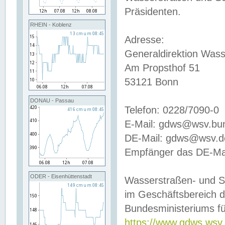
Präsidenten.
RHEIN - Koblenz
Adresse:
Generaldirektion Wass
Am Propsthof 51
53121 Bonn
DONAU - Passau
Telefon: 0228/7090-0
E-Mail: gdws@wsv.bu
DE-Mail: gdws@wsv.de-
Empfänger das DE-Mai
ODER - Eisenhüttenstadt
Wasserstraßen- und S
im Geschäftsbereich 
Bundesministeriums fü
https://www.gdws.wsv