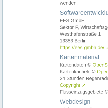
wenden.
Softwareentwickl
EES GmbH
Sektor F, Wirtschafts
Westhafenstraße 1
13353 Berlin
https://ees-gmbh.de/
Kartenmaterial
Kartendaten ©
OpenS
Kartenkacheln ©
Ope
24 Stunden Regenrad
Copyright
↗
Flusseinzugsgebiete 
Webdesign