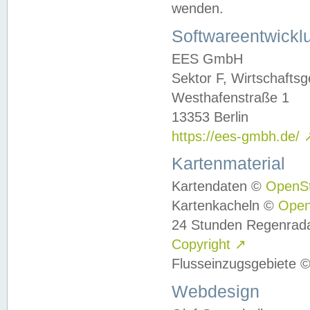
wenden.
Softwareentwickl
EES GmbH
Sektor F, Wirtschafts
Westhafenstraße 1
13353 Berlin
https://ees-gmbh.de/
Kartenmaterial
Kartendaten ©
OpenS
Kartenkacheln ©
Ope
24 Stunden Regenrad
Copyright
↗
Flusseinzugsgebiete 
Webdesign