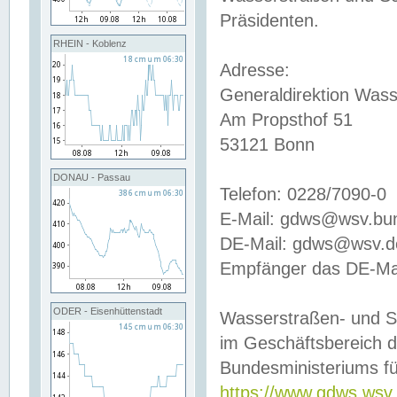
Präsidenten.
RHEIN - Koblenz
Adresse:
Generaldirektion Wass
Am Propsthof 51
53121 Bonn
DONAU - Passau
Telefon: 0228/7090-0
E-Mail: gdws@wsv.bu
DE-Mail: gdws@wsv.de-
Empfänger das DE-Mai
ODER - Eisenhüttenstadt
Wasserstraßen- und S
im Geschäftsbereich 
Bundesministeriums fü
https://www.gdws.wsv