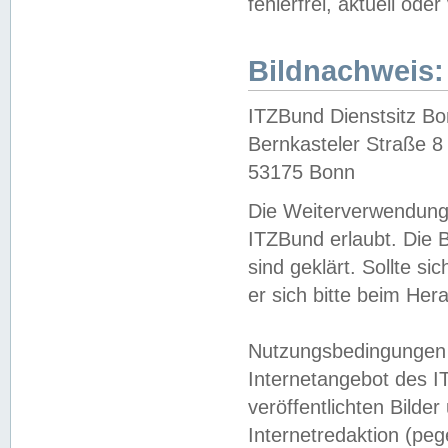
fehlerfrei, aktuell oder
Bildnachweis:
ITZBund Dienstsitz B
Bernkasteler Straße 8
53175 Bonn
Die Weiterverwendung 
ITZBund erlaubt. Die B
sind geklärt. Sollte s
er sich bitte beim He
Nutzungsbedingungen 
Internetangebot des I
veröffentlichten Bilde
Internetredaktion (peg