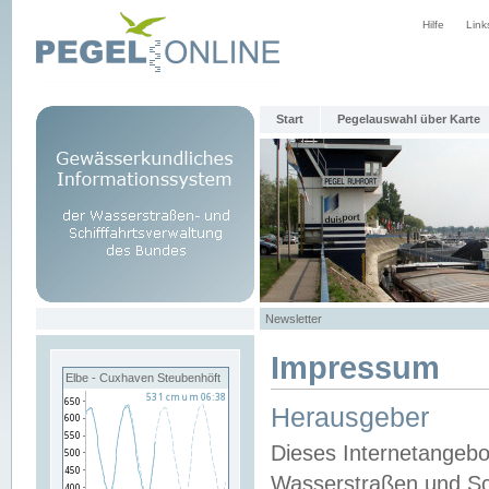
Hilfe
Link
Start
Pegelauswahl über Karte
Newsletter
Impressum
Elbe - Cuxhaven Steubenhöft
Herausgeber
Dieses Internetangebo
Wasserstraßen und Sch