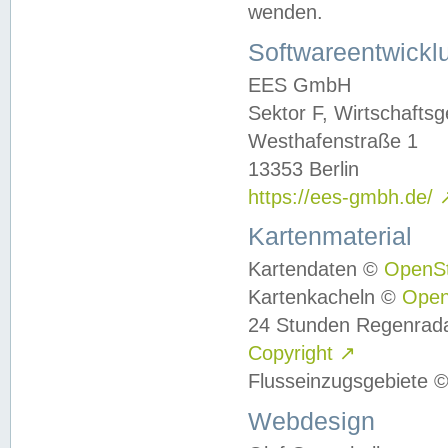
wenden.
Softwareentwickl
EES GmbH
Sektor F, Wirtschafts
Westhafenstraße 1
13353 Berlin
https://ees-gmbh.de/
Kartenmaterial
Kartendaten ©
OpenS
Kartenkacheln ©
Ope
24 Stunden Regenrad
Copyright
↗
Flusseinzugsgebiete 
Webdesign