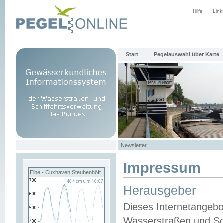
Hilfe
Link
Start
Pegelauswahl über Karte
Newsletter
Impressum
Elbe - Cuxhaven Steubenhöft
Herausgeber
Dieses Internetangebo
Wasserstraßen und Sch