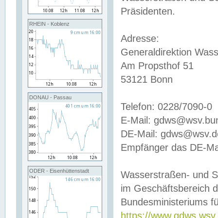
Präsidenten.
RHEIN - Koblenz
Adresse:
Generaldirektion Wass
Am Propsthof 51
53121 Bonn
DONAU - Passau
Telefon: 0228/7090-0
E-Mail: gdws@wsv.bu
DE-Mail: gdws@wsv.de-
Empfänger das DE-Mai
ODER - Eisenhüttenstadt
Wasserstraßen- und S
im Geschäftsbereich 
Bundesministeriums fü
https://www.gdws.wsv