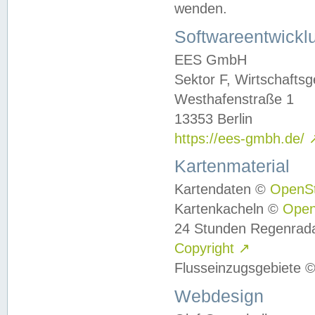
wenden.
Softwareentwickl
EES GmbH
Sektor F, Wirtschafts
Westhafenstraße 1
13353 Berlin
https://ees-gmbh.de/
Kartenmaterial
Kartendaten ©
OpenS
Kartenkacheln ©
Ope
24 Stunden Regenrad
Copyright
↗
Flusseinzugsgebiete 
Webdesign