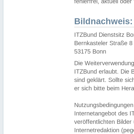
fehlerfrei, aktuell oder
Bildnachweis:
ITZBund Dienstsitz B
Bernkasteler Straße 8
53175 Bonn
Die Weiterverwendung 
ITZBund erlaubt. Die B
sind geklärt. Sollte s
er sich bitte beim He
Nutzungsbedingungen 
Internetangebot des I
veröffentlichten Bilde
Internetredaktion (peg