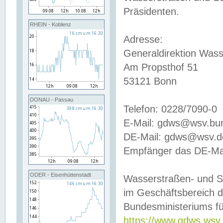
Präsidenten.
RHEIN - Koblenz
Adresse:
Generaldirektion Wass
Am Propsthof 51
53121 Bonn
DONAU - Passau
Telefon: 0228/7090-0
E-Mail: gdws@wsv.bu
DE-Mail: gdws@wsv.de-
Empfänger das DE-Mai
ODER - Eisenhüttenstadt
Wasserstraßen- und S
im Geschäftsbereich 
Bundesministeriums fü
https://www.gdws.wsv