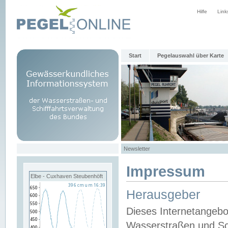
Hilfe
Link
Start
Pegelauswahl über Karte
Newsletter
Impressum
Elbe - Cuxhaven Steubenhöft
Herausgeber
Dieses Internetangebo
Wasserstraßen und Sch