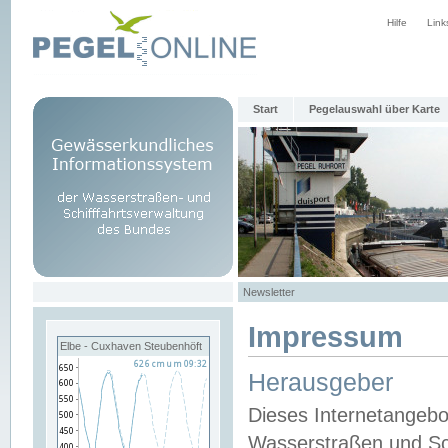
Hilfe
Link
Start
Pegelauswahl über Karte
Newsletter
Impressum
Elbe - Cuxhaven Steubenhöft
Herausgeber
Dieses Internetangebo
Wasserstraßen und Sch