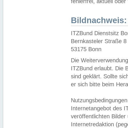
fehlerfrei, aktuell oder
Bildnachweis:
ITZBund Dienstsitz B
Bernkasteler Straße 8
53175 Bonn
Die Weiterverwendung 
ITZBund erlaubt. Die B
sind geklärt. Sollte s
er sich bitte beim He
Nutzungsbedingungen 
Internetangebot des I
veröffentlichten Bilde
Internetredaktion (peg