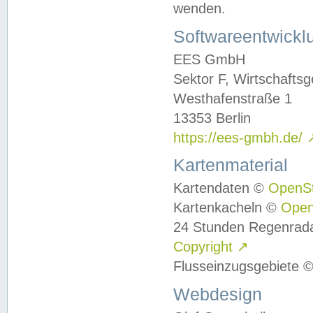
wenden.
Softwareentwickl
EES GmbH
Sektor F, Wirtschafts
Westhafenstraße 1
13353 Berlin
https://ees-gmbh.de/
Kartenmaterial
Kartendaten ©
OpenS
Kartenkacheln ©
Ope
24 Stunden Regenrad
Copyright
↗
Flusseinzugsgebiete 
Webdesign