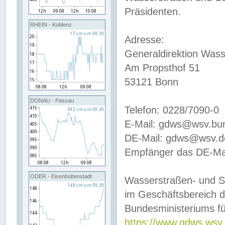
Präsidenten.
RHEIN - Koblenz
Adresse:
Generaldirektion Wass
Am Propsthof 51
53121 Bonn
DONAU - Passau
Telefon: 0228/7090-0
E-Mail: gdws@wsv.bu
DE-Mail: gdws@wsv.de-
Empfänger das DE-Mai
ODER - Eisenhüttenstadt
Wasserstraßen- und S
im Geschäftsbereich 
Bundesministeriums fü
https://www.gdws.wsv