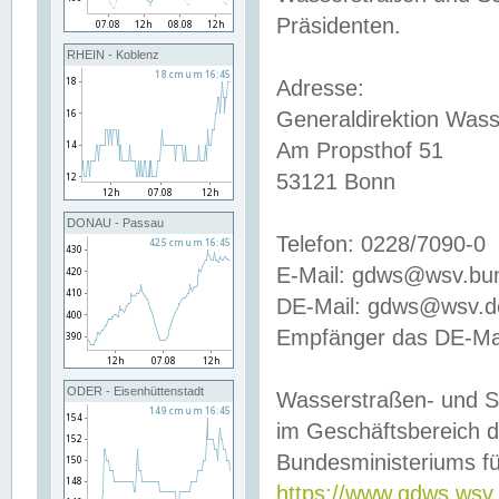
Präsidenten.
RHEIN - Koblenz
Adresse:
Generaldirektion Wass
Am Propsthof 51
53121 Bonn
DONAU - Passau
Telefon: 0228/7090-0
E-Mail: gdws@wsv.bu
DE-Mail: gdws@wsv.de-
Empfänger das DE-Mai
ODER - Eisenhüttenstadt
Wasserstraßen- und S
im Geschäftsbereich 
Bundesministeriums fü
https://www.gdws.wsv