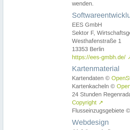
wenden.
Softwareentwickl
EES GmbH
Sektor F, Wirtschafts
Westhafenstraße 1
13353 Berlin
https://ees-gmbh.de/
Kartenmaterial
Kartendaten ©
OpenS
Kartenkacheln ©
Ope
24 Stunden Regenrad
Copyright
↗
Flusseinzugsgebiete 
Webdesign