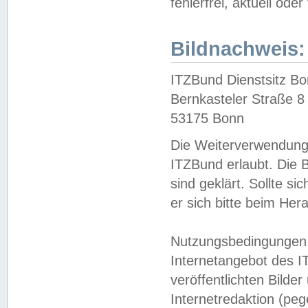
fehlerfrei, aktuell oder
Bildnachweis:
ITZBund Dienstsitz B
Bernkasteler Straße 8
53175 Bonn
Die Weiterverwendung 
ITZBund erlaubt. Die B
sind geklärt. Sollte s
er sich bitte beim He
Nutzungsbedingungen 
Internetangebot des I
veröffentlichten Bilde
Internetredaktion (peg