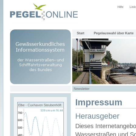
Hilfe
Link
Start
Pegelauswahl über Karte
Newsletter
Impressum
Elbe - Cuxhaven Steubenhöft
Herausgeber
Dieses Internetangebo
Wasserstraßen und Sch