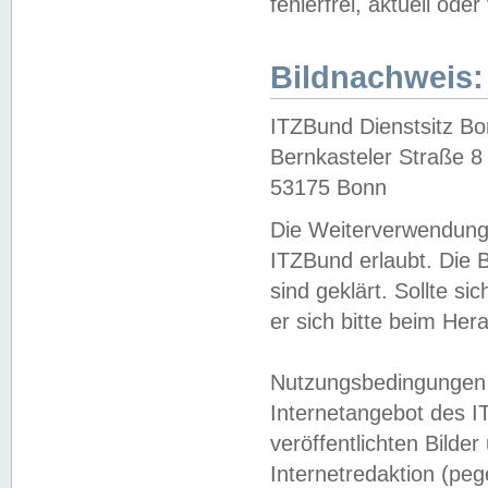
fehlerfrei, aktuell oder
Bildnachweis:
ITZBund Dienstsitz B
Bernkasteler Straße 8
53175 Bonn
Die Weiterverwendung 
ITZBund erlaubt. Die B
sind geklärt. Sollte s
er sich bitte beim He
Nutzungsbedingungen 
Internetangebot des I
veröffentlichten Bilde
Internetredaktion (peg