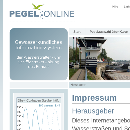
Hilfe
Link
Start
Pegelauswahl über Karte
Newsletter
Impressum
Elbe - Cuxhaven Steubenhöft
Herausgeber
Dieses Internetangebo
Wasserstraßen und Sch