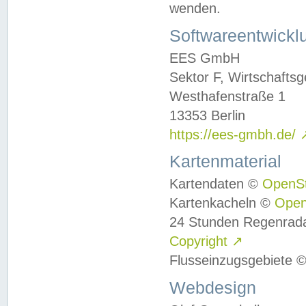
wenden.
Softwareentwickl
EES GmbH
Sektor F, Wirtschafts
Westhafenstraße 1
13353 Berlin
https://ees-gmbh.de/
Kartenmaterial
Kartendaten ©
OpenS
Kartenkacheln ©
Ope
24 Stunden Regenrad
Copyright
↗
Flusseinzugsgebiete 
Webdesign