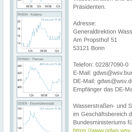
Präsidenten.
RHEIN - Koblenz
Adresse:
Generaldirektion Wass
Am Propsthof 51
53121 Bonn
DONAU - Passau
Telefon: 0228/7090-0
E-Mail: gdws@wsv.bu
DE-Mail: gdws@wsv.de-
Empfänger das DE-Mai
ODER - Eisenhüttenstadt
Wasserstraßen- und S
im Geschäftsbereich 
Bundesministeriums fü
https://www.gdws.wsv