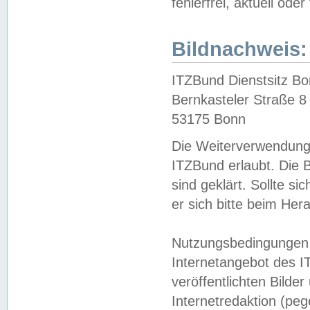
fehlerfrei, aktuell oder
Bildnachweis:
ITZBund Dienstsitz B
Bernkasteler Straße 8
53175 Bonn
Die Weiterverwendung 
ITZBund erlaubt. Die B
sind geklärt. Sollte s
er sich bitte beim He
Nutzungsbedingungen 
Internetangebot des I
veröffentlichten Bilde
Internetredaktion (peg