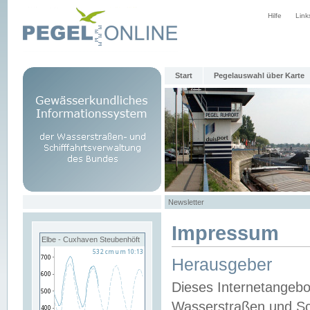
Hilfe
Link
Start
Pegelauswahl über Karte
Newsletter
Impressum
Elbe - Cuxhaven Steubenhöft
Herausgeber
Dieses Internetangebo
Wasserstraßen und Sch