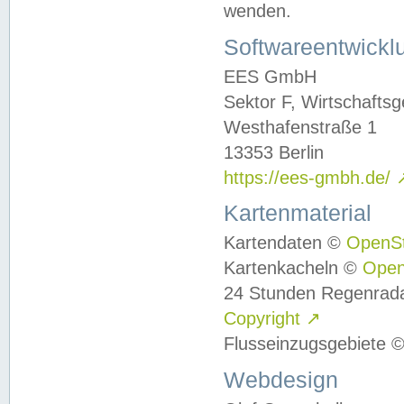
wenden.
Softwareentwickl
EES GmbH
Sektor F, Wirtschafts
Westhafenstraße 1
13353 Berlin
https://ees-gmbh.de/
Kartenmaterial
Kartendaten ©
OpenS
Kartenkacheln ©
Ope
24 Stunden Regenrad
Copyright
↗
Flusseinzugsgebiete 
Webdesign