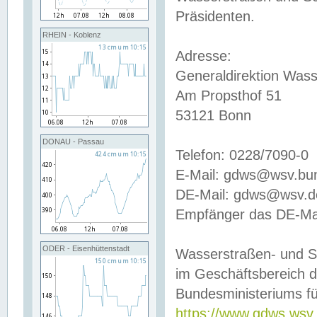
Präsidenten.
RHEIN - Koblenz
Adresse:
Generaldirektion Wass
Am Propsthof 51
53121 Bonn
DONAU - Passau
Telefon: 0228/7090-0
E-Mail: gdws@wsv.bu
DE-Mail: gdws@wsv.de-
Empfänger das DE-Mai
ODER - Eisenhüttenstadt
Wasserstraßen- und S
im Geschäftsbereich 
Bundesministeriums fü
https://www.gdws.wsv