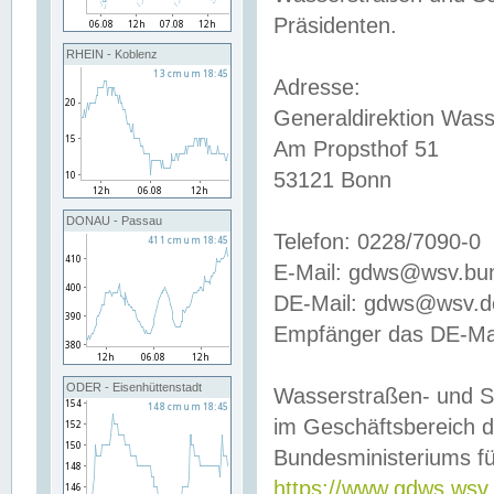
Präsidenten.
RHEIN - Koblenz
Adresse:
Generaldirektion Wass
Am Propsthof 51
53121 Bonn
DONAU - Passau
Telefon: 0228/7090-0
E-Mail: gdws@wsv.bu
DE-Mail: gdws@wsv.de-
Empfänger das DE-Mai
ODER - Eisenhüttenstadt
Wasserstraßen- und S
im Geschäftsbereich 
Bundesministeriums fü
https://www.gdws.wsv