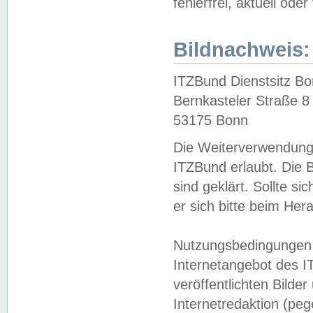
fehlerfrei, aktuell oder
Bildnachweis:
ITZBund Dienstsitz B
Bernkasteler Straße 8
53175 Bonn
Die Weiterverwendung 
ITZBund erlaubt. Die B
sind geklärt. Sollte s
er sich bitte beim He
Nutzungsbedingungen 
Internetangebot des I
veröffentlichten Bilde
Internetredaktion (peg