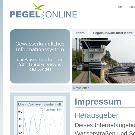
Hilfe
Link
Start
Pegelauswahl über Karte
Newsletter
Impressum
Elbe - Cuxhaven Steubenhöft
Herausgeber
Dieses Internetangebo
Wasserstraßen und Sch