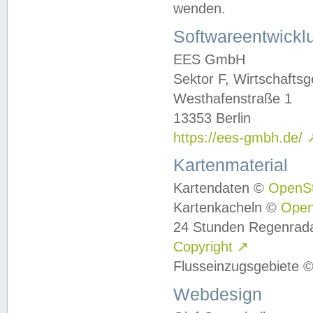
wenden.
Softwareentwickl
EES GmbH
Sektor F, Wirtschafts
Westhafenstraße 1
13353 Berlin
https://ees-gmbh.de/
Kartenmaterial
Kartendaten ©
OpenS
Kartenkacheln ©
Ope
24 Stunden Regenrad
Copyright
↗
Flusseinzugsgebiete 
Webdesign