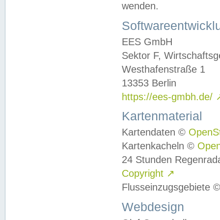
wenden.
Softwareentwickl
EES GmbH
Sektor F, Wirtschafts
Westhafenstraße 1
13353 Berlin
https://ees-gmbh.de/
Kartenmaterial
Kartendaten ©
OpenS
Kartenkacheln ©
Ope
24 Stunden Regenrad
Copyright
↗
Flusseinzugsgebiete 
Webdesign