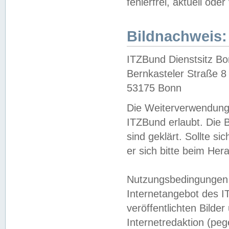
fehlerfrei, aktuell oder
Bildnachweis:
ITZBund Dienstsitz B
Bernkasteler Straße 8
53175 Bonn
Die Weiterverwendung 
ITZBund erlaubt. Die B
sind geklärt. Sollte s
er sich bitte beim He
Nutzungsbedingungen 
Internetangebot des I
veröffentlichten Bilde
Internetredaktion (peg