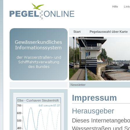
Hilfe
Link
Start
Pegelauswahl über Karte
Newsletter
Impressum
Elbe - Cuxhaven Steubenhöft
Herausgeber
Dieses Internetangebo
Wasserstraßen und Sch