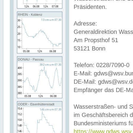
Präsidenten.
RHEIN - Koblenz
Adresse:
Generaldirektion Wass
Am Propsthof 51
53121 Bonn
DONAU - Passau
Telefon: 0228/7090-0
E-Mail: gdws@wsv.bu
DE-Mail: gdws@wsv.de-
Empfänger das DE-Mai
ODER - Eisenhüttenstadt
Wasserstraßen- und S
im Geschäftsbereich 
Bundesministeriums fü
https://www.gdws.wsv