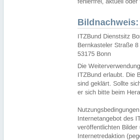
fehlerfrei, aktuell oder
Bildnachweis:
ITZBund Dienstsitz B
Bernkasteler Straße 8
53175 Bonn
Die Weiterverwendung 
ITZBund erlaubt. Die B
sind geklärt. Sollte s
er sich bitte beim He
Nutzungsbedingungen 
Internetangebot des I
veröffentlichten Bilde
Internetredaktion (peg