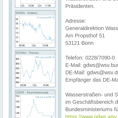
Präsidenten.
RHEIN - Koblenz
Adresse:
Generaldirektion Wass
Am Propsthof 51
53121 Bonn
DONAU - Passau
Telefon: 0228/7090-0
E-Mail: gdws@wsv.bu
DE-Mail: gdws@wsv.de-
Empfänger das DE-Mai
ODER - Eisenhüttenstadt
Wasserstraßen- und S
im Geschäftsbereich 
Bundesministeriums fü
https://www.gdws.wsv