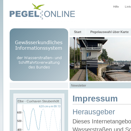
Hilfe
Link
Start
Pegelauswahl über Karte
Newsletter
Impressum
Elbe - Cuxhaven Steubenhöft
Herausgeber
Dieses Internetangebo
Wasserstraßen und Sch