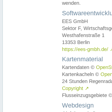
wenden.
Softwareentwickl
EES GmbH
Sektor F, Wirtschafts
Westhafenstraße 1
13353 Berlin
https://ees-gmbh.de/
Kartenmaterial
Kartendaten ©
OpenS
Kartenkacheln ©
Ope
24 Stunden Regenrad
Copyright
↗
Flusseinzugsgebiete 
Webdesign