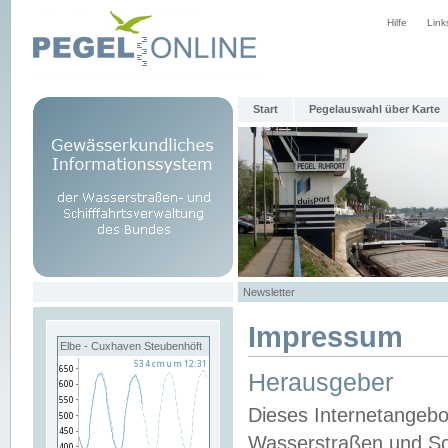
Hilfe
Link
Start
Pegelauswahl über Karte
Newsletter
Impressum
Elbe - Cuxhaven Steubenhöft
Herausgeber
Dieses Internetangebo
Wasserstraßen und Sch