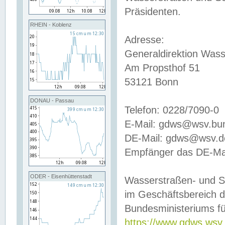
Präsidenten.
RHEIN - Koblenz
Adresse:
Generaldirektion Wass
Am Propsthof 51
53121 Bonn
DONAU - Passau
Telefon: 0228/7090-0
E-Mail: gdws@wsv.bu
DE-Mail: gdws@wsv.de-
Empfänger das DE-Mai
ODER - Eisenhüttenstadt
Wasserstraßen- und S
im Geschäftsbereich 
Bundesministeriums fü
https://www.gdws.wsv