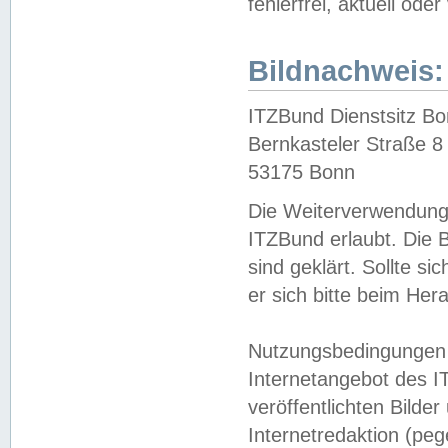
fehlerfrei, aktuell oder
Bildnachweis:
ITZBund Dienstsitz B
Bernkasteler Straße 8
53175 Bonn
Die Weiterverwendung 
ITZBund erlaubt. Die B
sind geklärt. Sollte s
er sich bitte beim He
Nutzungsbedingungen 
Internetangebot des I
veröffentlichten Bilde
Internetredaktion (peg