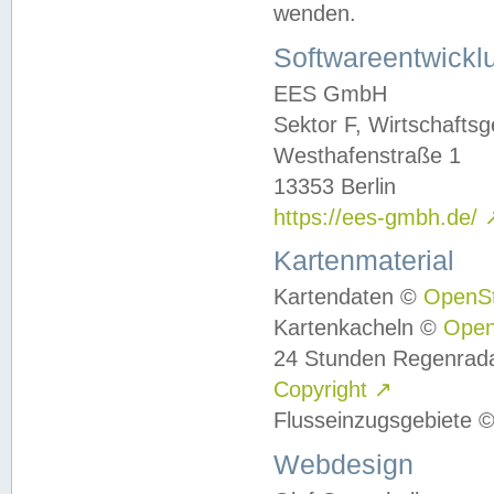
wenden.
Softwareentwickl
EES GmbH
Sektor F, Wirtschafts
Westhafenstraße 1
13353 Berlin
https://ees-gmbh.de/
Kartenmaterial
Kartendaten ©
OpenS
Kartenkacheln ©
Ope
24 Stunden Regenrad
Copyright
↗
Flusseinzugsgebiete 
Webdesign