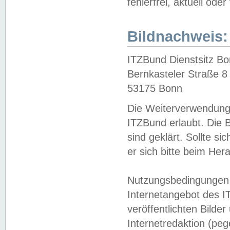
fehlerfrei, aktuell oder
Bildnachweis:
ITZBund Dienstsitz B
Bernkasteler Straße 8
53175 Bonn
Die Weiterverwendung 
ITZBund erlaubt. Die B
sind geklärt. Sollte s
er sich bitte beim He
Nutzungsbedingungen 
Internetangebot des I
veröffentlichten Bilde
Internetredaktion (peg