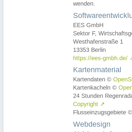
wenden.
Softwareentwickl
EES GmbH
Sektor F, Wirtschafts
Westhafenstraße 1
13353 Berlin
https://ees-gmbh.de/
Kartenmaterial
Kartendaten ©
OpenS
Kartenkacheln ©
Ope
24 Stunden Regenrad
Copyright
↗
Flusseinzugsgebiete 
Webdesign