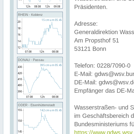
Präsidenten.
RHEIN - Koblenz
Adresse:
Generaldirektion Wass
Am Propsthof 51
53121 Bonn
DONAU - Passau
Telefon: 0228/7090-0
E-Mail: gdws@wsv.bu
DE-Mail: gdws@wsv.de-
Empfänger das DE-Mai
ODER - Eisenhüttenstadt
Wasserstraßen- und S
im Geschäftsbereich 
Bundesministeriums fü
https://www.gdws.wsv