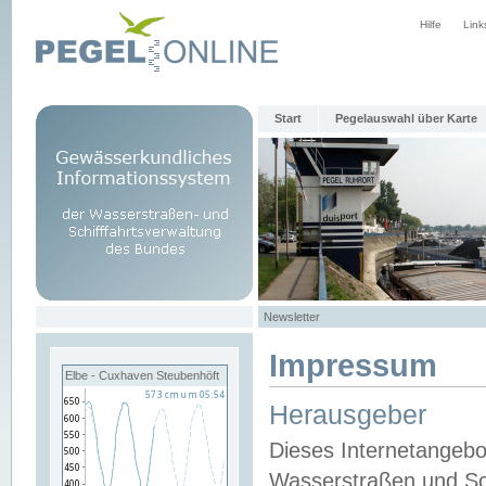
Hilfe
Link
Start
Pegelauswahl über Karte
Newsletter
Impressum
Elbe - Cuxhaven Steubenhöft
Herausgeber
Dieses Internetangebo
Wasserstraßen und Sch