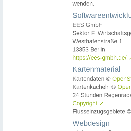
wenden.
Softwareentwickl
EES GmbH
Sektor F, Wirtschafts
Westhafenstraße 1
13353 Berlin
https://ees-gmbh.de/
Kartenmaterial
Kartendaten ©
OpenS
Kartenkacheln ©
Ope
24 Stunden Regenrad
Copyright
↗
Flusseinzugsgebiete 
Webdesign