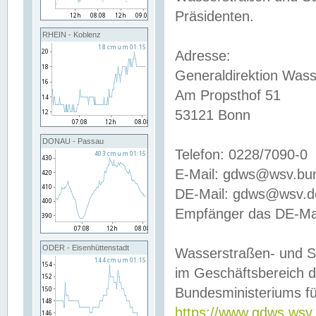
Präsidenten.
RHEIN - Koblenz
Adresse:
Generaldirektion Wass
Am Propsthof 51
53121 Bonn
DONAU - Passau
Telefon: 0228/7090-0
E-Mail: gdws@wsv.bu
DE-Mail: gdws@wsv.de-
Empfänger das DE-Mai
ODER - Eisenhüttenstadt
Wasserstraßen- und S
im Geschäftsbereich 
Bundesministeriums fü
https://www.gdws.wsv