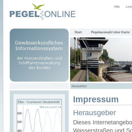
Hilfe
Link
Start
Pegelauswahl über Karte
Newsletter
Impressum
Elbe - Cuxhaven Steubenhöft
Herausgeber
Dieses Internetangebo
Wasserstraßen und Sch