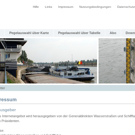
Hilfe
Links
Impressum
Nutzungsbedingungen
Datenschutz
Pegelauswahl über Karte
Pegelauswahl über Tabelle
Abo
Down
tter
ressum
ausgeber
s Internetangebot wird herausgegeben von der Generaldirektion Wasserstraßen und Schifffa
n Präsidenten.
se: