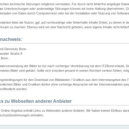
chten technische Störungen möglichst vermeiden. Für durch nicht fehlerfrei angelegte Dateien
gte Unterbrechungen oder anderweitige Störungen können wir keine Haftung übernehmen. Glei
terladen von Daten durch Computerviren oder bei der Installation oder Nutzung von Softwar
daktion bittet die Nutzer, ggf. auf rechtswidrige oder fehlerhafte Inhalte Dritter, zu denen in d
ksam zu machen. Ebenso wird um eine Nachricht gebeten, wenn eigene Inhalte nicht fehlerfrei
dnachweis:
nd Dienstsitz Bonn
asteler Straße 8
 Bonn
iterverwendung der Bilder ist nur nach vorheriger Vereinbarung mit dem ITZBund erlaubt. Die
deten Bilder sind geklärt. Sollte sich trotzdem jemand in seinen Rechten verletzt fühlen, m
ngsbedingungen für den Download von Bilddateien / Grafiken aus dem Internetangebot des I
entlichten Bilder und Grafiken dürfen ohne vorherige Absprache mit der Internetredaktion (pe
röffentlicht werden.
ks zu Webseiten anderer Anbieter
Online-Angebot enthält Links zu Webseiten anderer Anbieter. Wir haben keinen Einfluss darau
schutzbestimmungen einhalten.