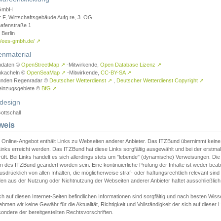
GmbH
r F, Wirtschaftsgebäude Aufg.re, 3. OG
afenstraße 1
Berlin
://ees-gmbh.de/
↗
enmaterial
ndaten ©
OpenStreetMap
↗
-Mitwirkende,
Open Database Lizenz
↗
nkacheln ©
OpenSeaMap
↗
-Mitwirkende,
CC-BY-SA
↗
unden Regenradar ©
Deutscher Wetterdienst
↗
,
Deutscher Wetterdienst Copyright
↗
einzugsgebiete ©
BfG
↗
design
ottschall
weis
 Online-Angebot enthält Links zu Webseiten anderer Anbieter. Das ITZBund übernimmt keine V
inks erreicht werden. Das ITZBund hat diese Links sorgfältig ausgewählt und bei der erstmal
üft. Bei Links handelt es sich allerdings stets um "lebende" (dynamische) Verweisungen. Die
 des ITZBund geändert worden sein. Eine kontinuierliche Prüfung der Inhalte ist weder beab
usdrücklich von allen Inhalten, die möglicherweise straf- oder haftungsrechtlich relevant sin
n aus der Nutzung oder Nichtnutzung der Webseiten anderer Anbieter haftet ausschließlich d
ch auf diesen Internet-Seiten befindlichen Informationen sind sorgfältig und nach besten 
hmen wir keine Gewähr für die Aktualität, Richtigkeit und Vollständigkeit der sich auf diese
ondere der bereitgestellten Rechtsvorschriften.