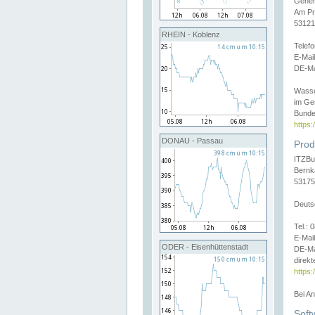
Gener
Am Pr
53121
RHEIN - Koblenz
Telef
E-Mai
DE-Ma
Wasse
im Ge
Bunde
https
DONAU - Passau
Prod
ITZBu
Bernk
53175
Deuts
Tel.:
E-Mail
ODER - Eisenhüttenstadt
DE-Ma
direkt
https:
Bei A
Soft