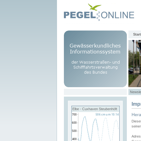
Start
Newsle
Imp
Elbe - Cuxhaven Steubenhöft
Her
Diese
seine
Adres