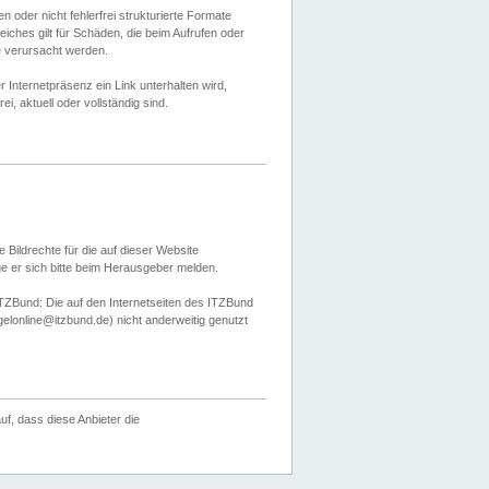
 oder nicht fehlerfrei strukturierte Formate
ches gilt für Schäden, die beim Aufrufen oder
e verursacht werden.
er Internetpräsenz ein Link unterhalten wird,
, aktuell oder vollständig sind.
 Bildrechte für die auf dieser Website
öge er sich bitte beim Herausgeber melden.
TZBund: Die auf den Internetseiten des ITZBund
gelonline@itzbund.de) nicht anderweitig genutzt
f, dass diese Anbieter die