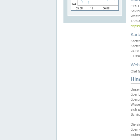
EES 
Sekto
Westh
13353 
https
Kart
Karte
Karte
24 St
Fluss
Web
Olaf G
Hin
Unser
über L
überpr
Wissen
sich a
Schäde
Die si
überne
insbes