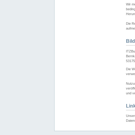
Wir mö
bedin
Herun
Die Re
aufmer
Bil
ITZBu
Bernk
53175
Die We
verwen
Nutzu
veröff
und ve
Lin
Unser 
Daten