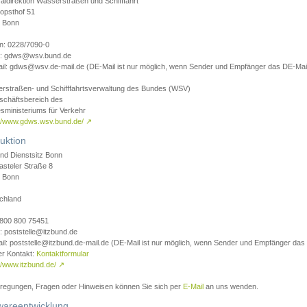
aldirektion Wasserstraßen und Schifffahrt
opsthof 51
 Bonn
on: 0228/7090-0
l: gdws@wsv.bund.de
il: gdws@wsv.de-mail.de (DE-Mail ist nur möglich, wenn Sender und Empfänger das DE-Mail
rstraßen- und Schifffahrtsverwaltung des Bundes (WSV)
schäftsbereich des
sministeriums für Verkehr
://www.gdws.wsv.bund.de/
↗
uktion
nd Dienstsitz Bonn
asteler Straße 8
 Bonn
chland
 0800 800 75451
: poststelle@itzbund.de
il: poststelle@itzbund.de-mail.de (DE-Mail ist nur möglich, wenn Sender und Empfänger das
er Kontakt:
Kontaktformular
//www.itzbund.de/
↗
nregungen, Fragen oder Hinweisen können Sie sich per
E-Mail
an uns wenden.
wareentwicklung