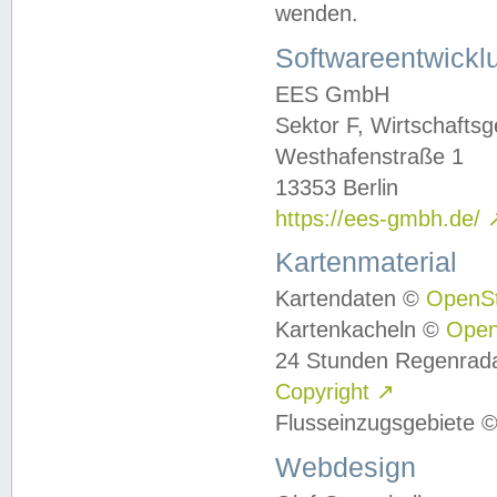
wenden.
Softwareentwickl
EES GmbH
Sektor F, Wirtschafts
Westhafenstraße 1
13353 Berlin
https://ees-gmbh.de/
Kartenmaterial
Kartendaten ©
OpenS
Kartenkacheln ©
Ope
24 Stunden Regenrad
Copyright
↗
Flusseinzugsgebiete 
Webdesign