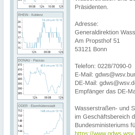
Präsidenten.
RHEIN - Koblenz
Adresse:
Generaldirektion Wass
Am Propsthof 51
53121 Bonn
DONAU - Passau
Telefon: 0228/7090-0
E-Mail: gdws@wsv.bu
DE-Mail: gdws@wsv.de-
Empfänger das DE-Mai
ODER - Eisenhüttenstadt
Wasserstraßen- und S
im Geschäftsbereich 
Bundesministeriums fü
https://www.gdws.wsv