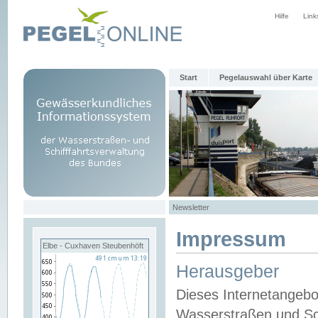
Hilfe
Link
Start
Pegelauswahl über Karte
Newsletter
Impressum
Elbe - Cuxhaven Steubenhöft
Herausgeber
Dieses Internetangebo
Wasserstraßen und Sch