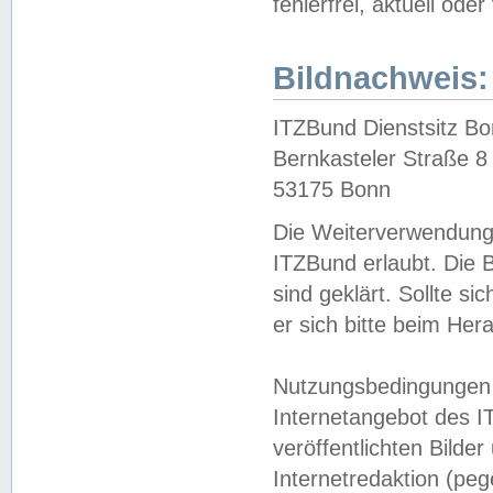
fehlerfrei, aktuell oder
Bildnachweis:
ITZBund Dienstsitz B
Bernkasteler Straße 8
53175 Bonn
Die Weiterverwendung 
ITZBund erlaubt. Die B
sind geklärt. Sollte s
er sich bitte beim He
Nutzungsbedingungen 
Internetangebot des I
veröffentlichten Bilde
Internetredaktion (peg