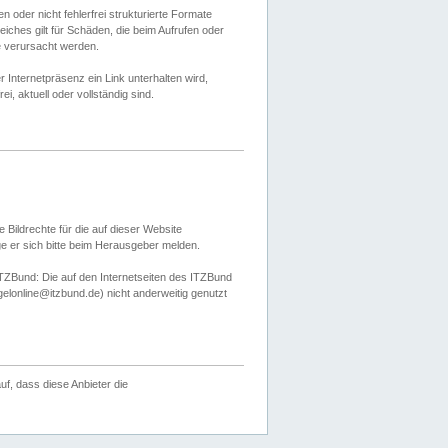
 oder nicht fehlerfrei strukturierte Formate
ches gilt für Schäden, die beim Aufrufen oder
e verursacht werden.
er Internetpräsenz ein Link unterhalten wird,
, aktuell oder vollständig sind.
 Bildrechte für die auf dieser Website
öge er sich bitte beim Herausgeber melden.
TZBund: Die auf den Internetseiten des ITZBund
gelonline@itzbund.de) nicht anderweitig genutzt
f, dass diese Anbieter die