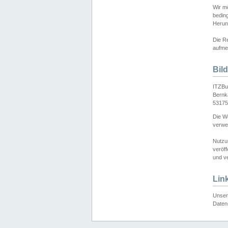
Wir mö
bedin
Herun
Die Re
aufmer
Bil
ITZBu
Bernk
53175
Die We
verwen
Nutzu
veröff
und ve
Lin
Unser 
Daten