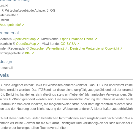
GmbH
r F, Wirtschaftsgebäude Aufg.re, 3. OG
afenstraße 1
Berlin
://ees-gmbh.de/
↗
enmaterial
ndaten ©
OpenStreetMap
↗
-Mitwirkende,
Open Database Lizenz
↗
nkacheln ©
OpenSeaMap
↗
-Mitwirkende,
CC-BY-SA
↗
unden Regenradar ©
Deutscher Wetterdienst
↗
,
Deutscher Wetterdienst Copyright
↗
einzugsgebiete ©
BfG
↗
design
ottschall
weis
 Online-Angebot enthält Links zu Webseiten anderer Anbieter. Das ITZBund übernimmt keine V
inks erreicht werden. Das ITZBund hat diese Links sorgfältig ausgewählt und bei der erstmal
üft. Bei Links handelt es sich allerdings stets um "lebende" (dynamische) Verweisungen. Die
 des ITZBund geändert worden sein. Eine kontinuierliche Prüfung der Inhalte ist weder beab
usdrücklich von allen Inhalten, die möglicherweise straf- oder haftungsrechtlich relevant sin
n aus der Nutzung oder Nichtnutzung der Webseiten anderer Anbieter haftet ausschließlich d
ch auf diesen Internet-Seiten befindlichen Informationen sind sorgfältig und nach besten 
hmen wir keine Gewähr für die Aktualität, Richtigkeit und Vollständigkeit der sich auf diese
ondere der bereitgestellten Rechtsvorschriften.