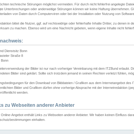
chten technische Störungen möglichst vermeiden. Für durch nicht fehlerfrei angelegte Dateien
gte Unterbrechungen oder anderweitige Störungen können wir keine Haftung übernehmen. Glei
terladen von Daten durch Computerviren oder bei der Installation oder Nutzung von Softwar
daktion bittet die Nutzer, ggf. auf rechtswidrige oder fehlerhafte Inhalte Dritter, zu denen in d
ksam zu machen. Ebenso wird um eine Nachricht gebeten, wenn eigene Inhalte nicht fehlerfrei
dnachweis:
nd Dienstsitz Bonn
asteler Straße 8
 Bonn
iterverwendung der Bilder ist nur nach vorheriger Vereinbarung mit dem ITZBund erlaubt. Die
deten Bilder sind geklärt. Sollte sich trotzdem jemand in seinen Rechten verletzt fühlen, m
ngsbedingungen für den Download von Bilddateien / Grafiken aus dem Internetangebot des I
entlichten Bilder und Grafiken dürfen ohne vorherige Absprache mit der Internetredaktion (pe
röffentlicht werden.
ks zu Webseiten anderer Anbieter
Online-Angebot enthält Links zu Webseiten anderer Anbieter. Wir haben keinen Einfluss darau
schutzbestimmungen einhalten.