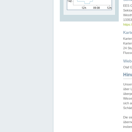
EES 
Sekto
Westh
13353 
https
Kart
Karte
Karte
24 St
Fluss
Web
Olaf G
Hin
Unser
über L
überpr
Wissen
sich a
Schäde
Die si
überne
insbes