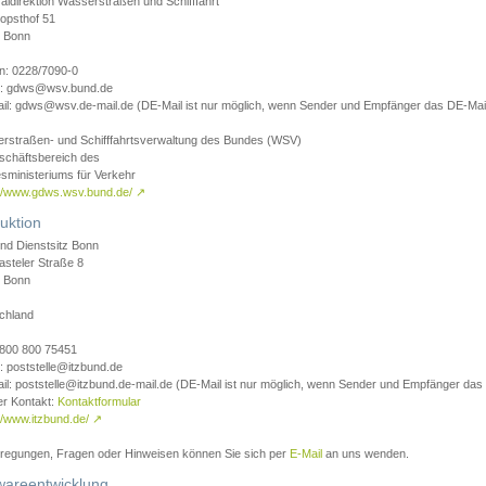
aldirektion Wasserstraßen und Schifffahrt
opsthof 51
 Bonn
on: 0228/7090-0
l: gdws@wsv.bund.de
il: gdws@wsv.de-mail.de (DE-Mail ist nur möglich, wenn Sender und Empfänger das DE-Mail
rstraßen- und Schifffahrtsverwaltung des Bundes (WSV)
schäftsbereich des
sministeriums für Verkehr
://www.gdws.wsv.bund.de/
↗
uktion
nd Dienstsitz Bonn
asteler Straße 8
 Bonn
chland
 0800 800 75451
: poststelle@itzbund.de
il: poststelle@itzbund.de-mail.de (DE-Mail ist nur möglich, wenn Sender und Empfänger das
er Kontakt:
Kontaktformular
//www.itzbund.de/
↗
nregungen, Fragen oder Hinweisen können Sie sich per
E-Mail
an uns wenden.
wareentwicklung