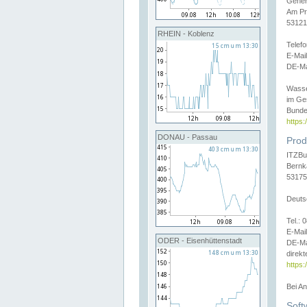
Gener
Am Pr
53121
RHEIN - Koblenz
Telef
E-Mai
DE-Ma
Wasse
im Ge
Bunde
https
DONAU - Passau
Prod
ITZBu
Bernk
53175
Deuts
Tel.:
E-Mail
ODER - Eisenhüttenstadt
DE-Ma
direkt
https:
Bei A
Soft