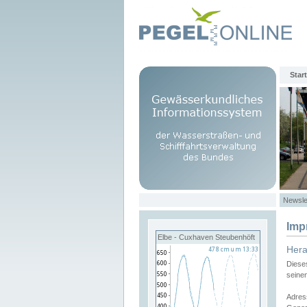
Start
Newsle
Imp
Elbe - Cuxhaven Steubenhöft
Her
Diese
seine
Adres