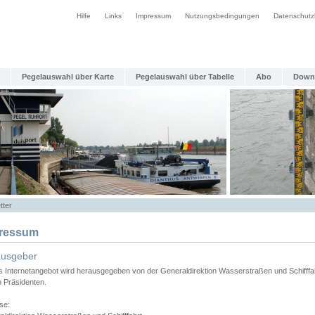
Hilfe
Links
Impressum
Nutzungsbedingungen
Datenschutz
Pegelauswahl über Karte
Pegelauswahl über Tabelle
Abo
Down
tter
ressum
ausgeber
s Internetangebot wird herausgegeben von der Generaldirektion Wasserstraßen und Schifffa
n Präsidenten.
se: