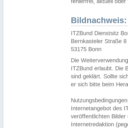
fehlerfrei, aktuell oder
Bildnachweis:
ITZBund Dienstsitz B
Bernkasteler Straße 8
53175 Bonn
Die Weiterverwendung 
ITZBund erlaubt. Die B
sind geklärt. Sollte s
er sich bitte beim He
Nutzungsbedingungen 
Internetangebot des I
veröffentlichten Bilde
Internetredaktion (peg