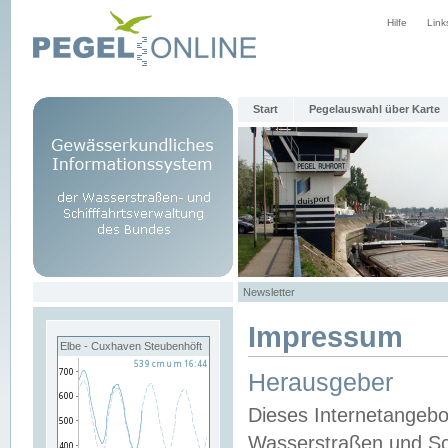
Hilfe
Link
Start
Pegelauswahl über Karte
Newsletter
Impressum
Elbe - Cuxhaven Steubenhöft
Herausgeber
Dieses Internetangebo
Wasserstraßen und Sch