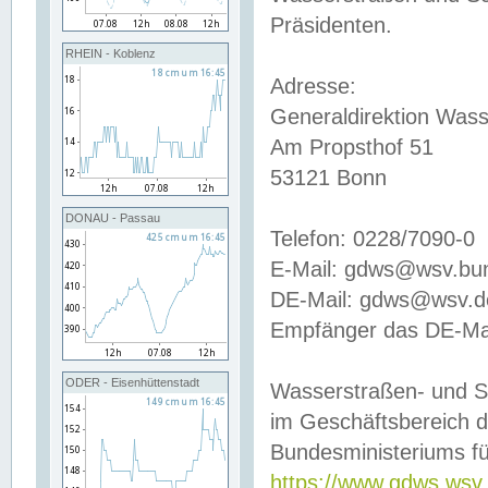
Präsidenten.
RHEIN - Koblenz
Adresse:
Generaldirektion Wass
Am Propsthof 51
53121 Bonn
DONAU - Passau
Telefon: 0228/7090-0
E-Mail: gdws@wsv.bu
DE-Mail: gdws@wsv.de-
Empfänger das DE-Mai
ODER - Eisenhüttenstadt
Wasserstraßen- und S
im Geschäftsbereich 
Bundesministeriums fü
https://www.gdws.wsv