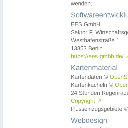
wenden.
Softwareentwickl
EES GmbH
Sektor F, Wirtschafts
Westhafenstraße 1
13353 Berlin
https://ees-gmbh.de/
Kartenmaterial
Kartendaten ©
OpenS
Kartenkacheln ©
Ope
24 Stunden Regenrad
Copyright
↗
Flusseinzugsgebiete 
Webdesign