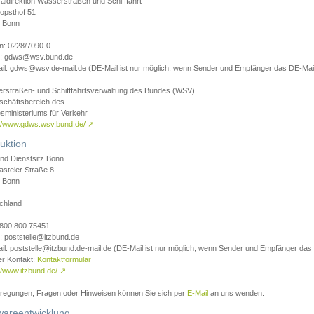
aldirektion Wasserstraßen und Schifffahrt
opsthof 51
 Bonn
on: 0228/7090-0
l: gdws@wsv.bund.de
il: gdws@wsv.de-mail.de (DE-Mail ist nur möglich, wenn Sender und Empfänger das DE-Mail
rstraßen- und Schifffahrtsverwaltung des Bundes (WSV)
schäftsbereich des
sministeriums für Verkehr
://www.gdws.wsv.bund.de/
↗
uktion
nd Dienstsitz Bonn
asteler Straße 8
 Bonn
chland
 0800 800 75451
: poststelle@itzbund.de
il: poststelle@itzbund.de-mail.de (DE-Mail ist nur möglich, wenn Sender und Empfänger das
er Kontakt:
Kontaktformular
//www.itzbund.de/
↗
nregungen, Fragen oder Hinweisen können Sie sich per
E-Mail
an uns wenden.
wareentwicklung