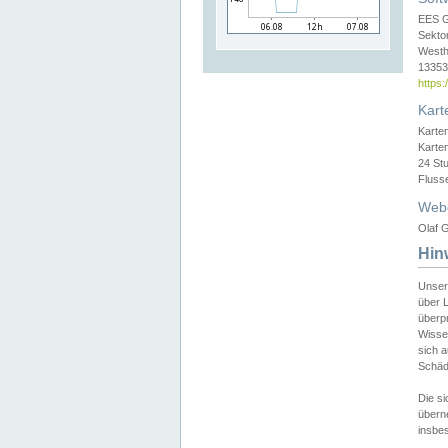
EES 
Sekto
Westh
13353 
https
Kart
Karte
Karte
24 St
Fluss
Web
Olaf G
Hin
Unser
über L
überpr
Wissen
sich a
Schäde
Die si
überne
insbes