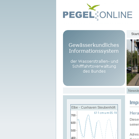
Start
Newsle
Imp
Elbe - Cuxhaven Steubenhöft
Her
Diese
seine
Adres