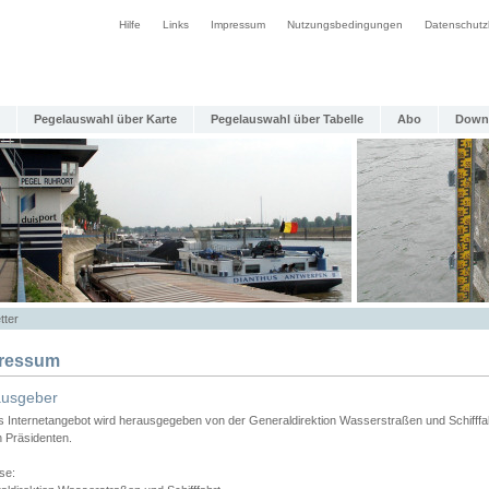
Hilfe
Links
Impressum
Nutzungsbedingungen
Datenschutz
Pegelauswahl über Karte
Pegelauswahl über Tabelle
Abo
Down
tter
ressum
ausgeber
s Internetangebot wird herausgegeben von der Generaldirektion Wasserstraßen und Schifffa
n Präsidenten.
se: