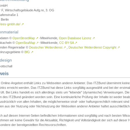
GmbH
r F, Wirtschaftsgebäude Aufg.re, 3. OG
afenstraße 1
Berlin
://ees-gmbh.de/
↗
enmaterial
ndaten ©
OpenStreetMap
↗
-Mitwirkende,
Open Database Lizenz
↗
nkacheln ©
OpenSeaMap
↗
-Mitwirkende,
CC-BY-SA
↗
unden Regenradar ©
Deutscher Wetterdienst
↗
,
Deutscher Wetterdienst Copyright
↗
einzugsgebiete ©
BfG
↗
design
ottschall
weis
 Online-Angebot enthält Links zu Webseiten anderer Anbieter. Das ITZBund übernimmt keine V
inks erreicht werden. Das ITZBund hat diese Links sorgfältig ausgewählt und bei der erstmal
üft. Bei Links handelt es sich allerdings stets um "lebende" (dynamische) Verweisungen. Die
 des ITZBund geändert worden sein. Eine kontinuierliche Prüfung der Inhalte ist weder beab
usdrücklich von allen Inhalten, die möglicherweise straf- oder haftungsrechtlich relevant sin
n aus der Nutzung oder Nichtnutzung der Webseiten anderer Anbieter haftet ausschließlich d
ch auf diesen Internet-Seiten befindlichen Informationen sind sorgfältig und nach besten 
hmen wir keine Gewähr für die Aktualität, Richtigkeit und Vollständigkeit der sich auf diese
ondere der bereitgestellten Rechtsvorschriften.