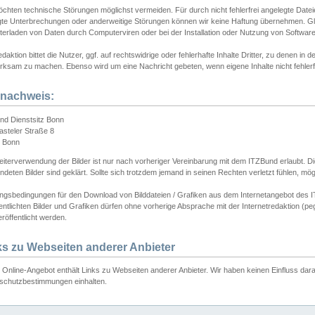
chten technische Störungen möglichst vermeiden. Für durch nicht fehlerfrei angelegte Dateien
gte Unterbrechungen oder anderweitige Störungen können wir keine Haftung übernehmen. Glei
terladen von Daten durch Computerviren oder bei der Installation oder Nutzung von Softwar
daktion bittet die Nutzer, ggf. auf rechtswidrige oder fehlerhafte Inhalte Dritter, zu denen in d
ksam zu machen. Ebenso wird um eine Nachricht gebeten, wenn eigene Inhalte nicht fehlerfrei
dnachweis:
nd Dienstsitz Bonn
asteler Straße 8
 Bonn
iterverwendung der Bilder ist nur nach vorheriger Vereinbarung mit dem ITZBund erlaubt. Die
deten Bilder sind geklärt. Sollte sich trotzdem jemand in seinen Rechten verletzt fühlen, m
ngsbedingungen für den Download von Bilddateien / Grafiken aus dem Internetangebot des I
entlichten Bilder und Grafiken dürfen ohne vorherige Absprache mit der Internetredaktion (pe
röffentlicht werden.
ks zu Webseiten anderer Anbieter
Online-Angebot enthält Links zu Webseiten anderer Anbieter. Wir haben keinen Einfluss darau
schutzbestimmungen einhalten.