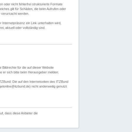
 oder nicht fehlerfrei strukturierte Formate
ches gilt für Schäden, die beim Aufrufen oder
e verursacht werden.
er Internetpräsenz ein Link unterhalten wird,
, aktuell oder vollständig sind.
 Bildrechte für die auf dieser Website
öge er sich bitte beim Herausgeber melden.
TZBund: Die auf den Internetseiten des ITZBund
gelonline@itzbund.de) nicht anderweitig genutzt
f, dass diese Anbieter die