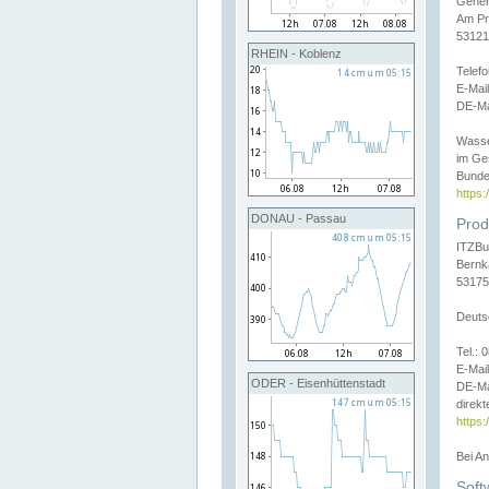
Gener
Am Pr
53121
RHEIN - Koblenz
Telef
E-Mai
DE-Ma
Wasse
im Ge
Bunde
https
DONAU - Passau
Prod
ITZBu
Bernk
53175
Deuts
Tel.:
E-Mail
ODER - Eisenhüttenstadt
DE-Ma
direkt
https:
Bei A
Soft