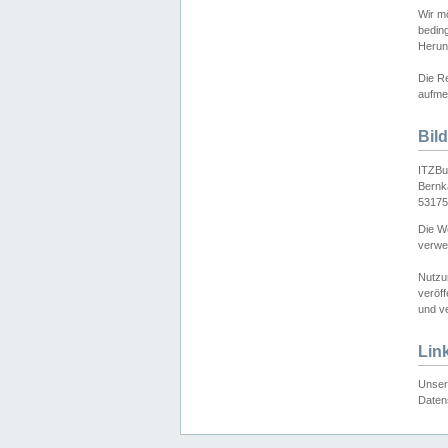
Wir mö
bedin
Herun
Die Re
aufmer
Bil
ITZBu
Bernk
53175
Die We
verwen
Nutzu
veröff
und ve
Lin
Unser 
Daten