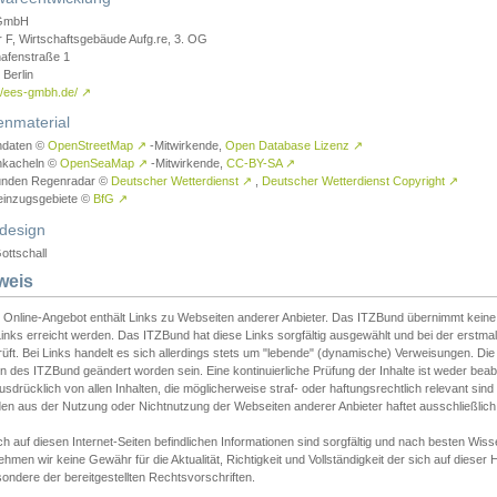
GmbH
r F, Wirtschaftsgebäude Aufg.re, 3. OG
afenstraße 1
Berlin
://ees-gmbh.de/
↗
enmaterial
ndaten ©
OpenStreetMap
↗
-Mitwirkende,
Open Database Lizenz
↗
nkacheln ©
OpenSeaMap
↗
-Mitwirkende,
CC-BY-SA
↗
unden Regenradar ©
Deutscher Wetterdienst
↗
,
Deutscher Wetterdienst Copyright
↗
einzugsgebiete ©
BfG
↗
design
ottschall
weis
 Online-Angebot enthält Links zu Webseiten anderer Anbieter. Das ITZBund übernimmt keine V
inks erreicht werden. Das ITZBund hat diese Links sorgfältig ausgewählt und bei der erstmal
üft. Bei Links handelt es sich allerdings stets um "lebende" (dynamische) Verweisungen. Die
 des ITZBund geändert worden sein. Eine kontinuierliche Prüfung der Inhalte ist weder beab
usdrücklich von allen Inhalten, die möglicherweise straf- oder haftungsrechtlich relevant sin
n aus der Nutzung oder Nichtnutzung der Webseiten anderer Anbieter haftet ausschließlich d
ch auf diesen Internet-Seiten befindlichen Informationen sind sorgfältig und nach besten 
hmen wir keine Gewähr für die Aktualität, Richtigkeit und Vollständigkeit der sich auf diese
ondere der bereitgestellten Rechtsvorschriften.