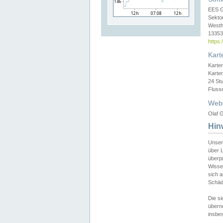
EES 
Sekto
Westh
13353 
https
Kart
Karte
Karte
24 St
Fluss
Web
Olaf G
Hin
Unser
über L
überpr
Wissen
sich a
Schäde
Die si
überne
insbes