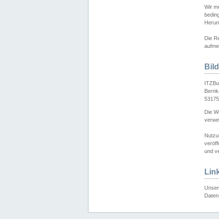
Wir mö
bedin
Herun
Die Re
aufmer
Bil
ITZBu
Bernk
53175
Die We
verwen
Nutzu
veröff
und ve
Lin
Unser 
Daten