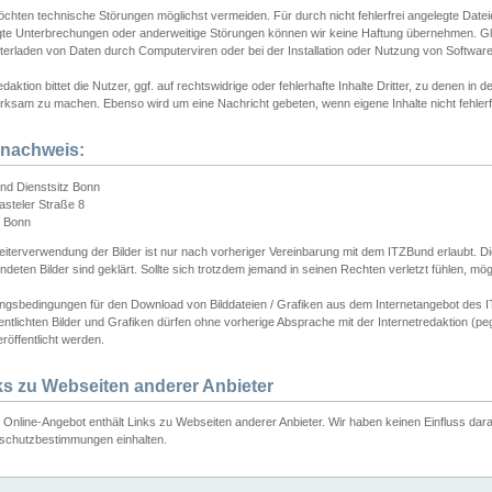
chten technische Störungen möglichst vermeiden. Für durch nicht fehlerfrei angelegte Dateien
gte Unterbrechungen oder anderweitige Störungen können wir keine Haftung übernehmen. Glei
terladen von Daten durch Computerviren oder bei der Installation oder Nutzung von Softwar
daktion bittet die Nutzer, ggf. auf rechtswidrige oder fehlerhafte Inhalte Dritter, zu denen in d
ksam zu machen. Ebenso wird um eine Nachricht gebeten, wenn eigene Inhalte nicht fehlerfrei
dnachweis:
nd Dienstsitz Bonn
asteler Straße 8
 Bonn
iterverwendung der Bilder ist nur nach vorheriger Vereinbarung mit dem ITZBund erlaubt. Die
deten Bilder sind geklärt. Sollte sich trotzdem jemand in seinen Rechten verletzt fühlen, m
ngsbedingungen für den Download von Bilddateien / Grafiken aus dem Internetangebot des I
entlichten Bilder und Grafiken dürfen ohne vorherige Absprache mit der Internetredaktion (pe
röffentlicht werden.
ks zu Webseiten anderer Anbieter
Online-Angebot enthält Links zu Webseiten anderer Anbieter. Wir haben keinen Einfluss darau
schutzbestimmungen einhalten.