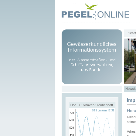
Start
Newsle
Imp
Elbe - Cuxhaven Steubenhöft
Her
Diese
seine
Adres