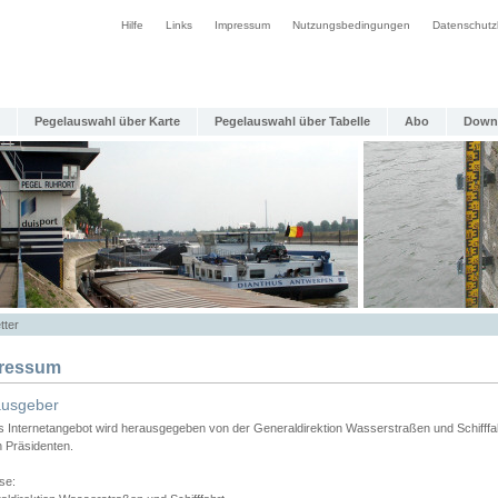
Hilfe
Links
Impressum
Nutzungsbedingungen
Datenschutz
Pegelauswahl über Karte
Pegelauswahl über Tabelle
Abo
Down
tter
ressum
ausgeber
s Internetangebot wird herausgegeben von der Generaldirektion Wasserstraßen und Schifffa
n Präsidenten.
se: