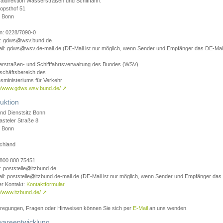
aldirektion Wasserstraßen und Schifffahrt
opsthof 51
 Bonn
on: 0228/7090-0
l: gdws@wsv.bund.de
il: gdws@wsv.de-mail.de (DE-Mail ist nur möglich, wenn Sender und Empfänger das DE-Mail
rstraßen- und Schifffahrtsverwaltung des Bundes (WSV)
schäftsbereich des
sministeriums für Verkehr
://www.gdws.wsv.bund.de/
↗
uktion
nd Dienstsitz Bonn
asteler Straße 8
 Bonn
chland
 0800 800 75451
: poststelle@itzbund.de
il: poststelle@itzbund.de-mail.de (DE-Mail ist nur möglich, wenn Sender und Empfänger das
er Kontakt:
Kontaktformular
//www.itzbund.de/
↗
nregungen, Fragen oder Hinweisen können Sie sich per
E-Mail
an uns wenden.
wareentwicklung