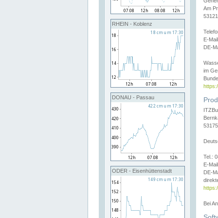
Gener
Am Pr
53121
RHEIN - Koblenz
Telef
E-Mai
DE-Ma
Wasse
im Ge
Bunde
https
DONAU - Passau
Prod
ITZBu
Bernk
53175
Deuts
Tel.:
E-Mail
ODER - Eisenhüttenstadt
DE-Ma
direkt
https:
Bei A
Soft