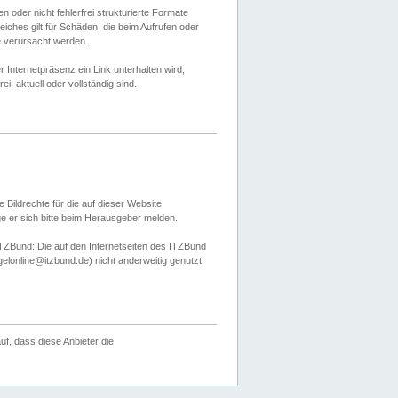
 oder nicht fehlerfrei strukturierte Formate
ches gilt für Schäden, die beim Aufrufen oder
e verursacht werden.
er Internetpräsenz ein Link unterhalten wird,
, aktuell oder vollständig sind.
 Bildrechte für die auf dieser Website
öge er sich bitte beim Herausgeber melden.
TZBund: Die auf den Internetseiten des ITZBund
gelonline@itzbund.de) nicht anderweitig genutzt
f, dass diese Anbieter die