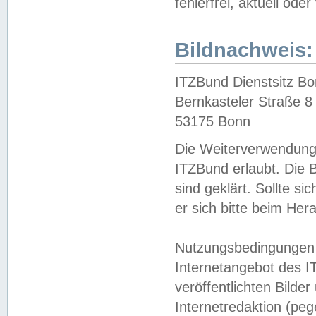
fehlerfrei, aktuell oder
Bildnachweis:
ITZBund Dienstsitz B
Bernkasteler Straße 8
53175 Bonn
Die Weiterverwendung 
ITZBund erlaubt. Die B
sind geklärt. Sollte s
er sich bitte beim He
Nutzungsbedingungen 
Internetangebot des I
veröffentlichten Bilde
Internetredaktion (peg