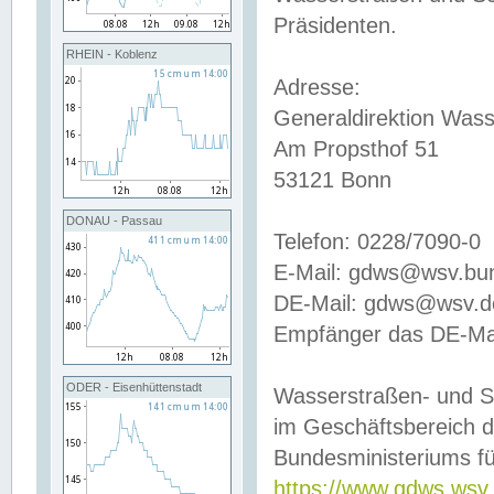
Präsidenten.
RHEIN - Koblenz
Adresse:
Generaldirektion Wass
Am Propsthof 51
53121 Bonn
DONAU - Passau
Telefon: 0228/7090-0
E-Mail: gdws@wsv.bu
DE-Mail: gdws@wsv.de-
Empfänger das DE-Mai
ODER - Eisenhüttenstadt
Wasserstraßen- und S
im Geschäftsbereich 
Bundesministeriums fü
https://www.gdws.wsv