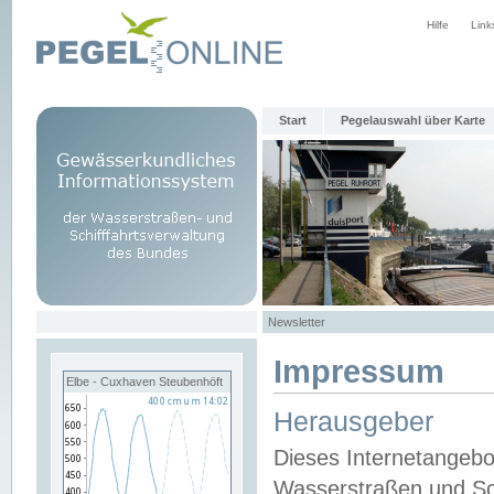
Hilfe
Link
Start
Pegelauswahl über Karte
Newsletter
Impressum
Elbe - Cuxhaven Steubenhöft
Herausgeber
Dieses Internetangebo
Wasserstraßen und Sch