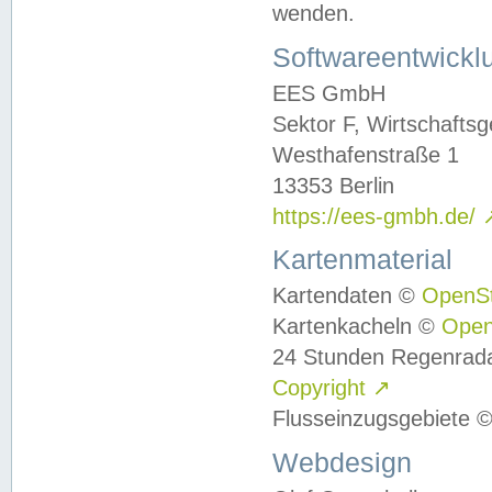
wenden.
Softwareentwickl
EES GmbH
Sektor F, Wirtschafts
Westhafenstraße 1
13353 Berlin
https://ees-gmbh.de/
Kartenmaterial
Kartendaten ©
OpenS
Kartenkacheln ©
Ope
24 Stunden Regenrad
Copyright
↗
Flusseinzugsgebiete 
Webdesign