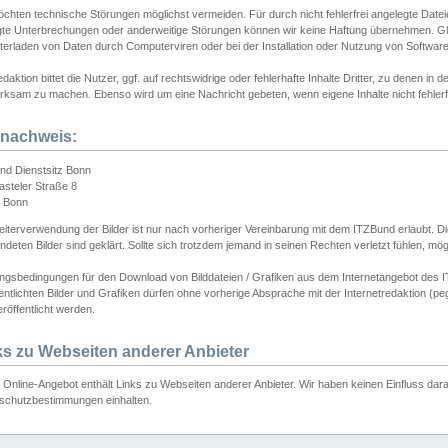
chten technische Störungen möglichst vermeiden. Für durch nicht fehlerfrei angelegte Dateien
gte Unterbrechungen oder anderweitige Störungen können wir keine Haftung übernehmen. Glei
terladen von Daten durch Computerviren oder bei der Installation oder Nutzung von Softwar
daktion bittet die Nutzer, ggf. auf rechtswidrige oder fehlerhafte Inhalte Dritter, zu denen in d
ksam zu machen. Ebenso wird um eine Nachricht gebeten, wenn eigene Inhalte nicht fehlerfrei
dnachweis:
nd Dienstsitz Bonn
asteler Straße 8
 Bonn
iterverwendung der Bilder ist nur nach vorheriger Vereinbarung mit dem ITZBund erlaubt. Die
deten Bilder sind geklärt. Sollte sich trotzdem jemand in seinen Rechten verletzt fühlen, m
ngsbedingungen für den Download von Bilddateien / Grafiken aus dem Internetangebot des I
entlichten Bilder und Grafiken dürfen ohne vorherige Absprache mit der Internetredaktion (pe
röffentlicht werden.
ks zu Webseiten anderer Anbieter
Online-Angebot enthält Links zu Webseiten anderer Anbieter. Wir haben keinen Einfluss darau
schutzbestimmungen einhalten.