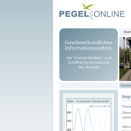
Start
Newsle
Imp
Elbe - Cuxhaven Steubenhöft
Her
Diese
seine
Adres