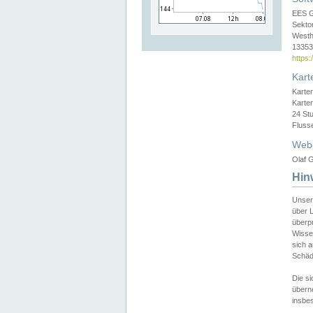
EES 
Sekto
Westh
13353 
https
Kart
Karte
Karte
24 St
Fluss
Web
Olaf G
Hin
Unser
über L
überpr
Wissen
sich a
Schäde
Die si
überne
insbes