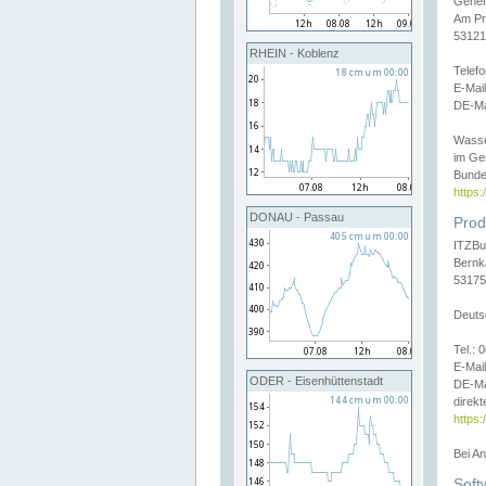
Gener
Am Pr
53121
RHEIN - Koblenz
Telef
E-Mai
DE-Ma
Wasse
im Ge
Bunde
https
DONAU - Passau
Prod
ITZBu
Bernk
53175
Deuts
Tel.:
E-Mail
ODER - Eisenhüttenstadt
DE-Ma
direkt
https:
Bei A
Soft