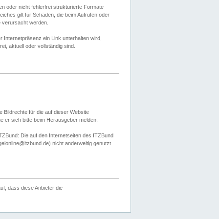
 oder nicht fehlerfrei strukturierte Formate
ches gilt für Schäden, die beim Aufrufen oder
e verursacht werden.
er Internetpräsenz ein Link unterhalten wird,
, aktuell oder vollständig sind.
 Bildrechte für die auf dieser Website
öge er sich bitte beim Herausgeber melden.
TZBund: Die auf den Internetseiten des ITZBund
gelonline@itzbund.de) nicht anderweitig genutzt
f, dass diese Anbieter die