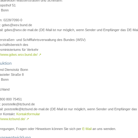
aldirektion Wasserstraßen und Schifffahrt
opsthof 51
 Bonn
on: 0228/7090-0
l: gdws@wsv.bund.de
il: gdws@wsv.de-mail.de (DE-Mail ist nur möglich, wenn Sender und Empfänger das DE-Mail
rstraßen- und Schifffahrtsverwaltung des Bundes (WSV)
schäftsbereich des
sministeriums für Verkehr
://www.gdws.wsv.bund.de/
↗
uktion
nd Dienstsitz Bonn
asteler Straße 8
 Bonn
chland
 0800 800 75451
: poststelle@itzbund.de
il: poststelle@itzbund.de-mail.de (DE-Mail ist nur möglich, wenn Sender und Empfänger das
er Kontakt:
Kontaktformular
//www.itzbund.de/
↗
nregungen, Fragen oder Hinweisen können Sie sich per
E-Mail
an uns wenden.
wareentwicklung