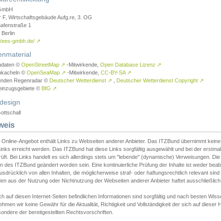
GmbH
r F, Wirtschaftsgebäude Aufg.re, 3. OG
afenstraße 1
Berlin
://ees-gmbh.de/
↗
enmaterial
ndaten ©
OpenStreetMap
↗
-Mitwirkende,
Open Database Lizenz
↗
nkacheln ©
OpenSeaMap
↗
-Mitwirkende,
CC-BY-SA
↗
unden Regenradar ©
Deutscher Wetterdienst
↗
,
Deutscher Wetterdienst Copyright
↗
einzugsgebiete ©
BfG
↗
design
ottschall
weis
 Online-Angebot enthält Links zu Webseiten anderer Anbieter. Das ITZBund übernimmt keine V
inks erreicht werden. Das ITZBund hat diese Links sorgfältig ausgewählt und bei der erstmal
üft. Bei Links handelt es sich allerdings stets um "lebende" (dynamische) Verweisungen. Die
 des ITZBund geändert worden sein. Eine kontinuierliche Prüfung der Inhalte ist weder beab
usdrücklich von allen Inhalten, die möglicherweise straf- oder haftungsrechtlich relevant sin
n aus der Nutzung oder Nichtnutzung der Webseiten anderer Anbieter haftet ausschließlich d
ch auf diesen Internet-Seiten befindlichen Informationen sind sorgfältig und nach besten 
hmen wir keine Gewähr für die Aktualität, Richtigkeit und Vollständigkeit der sich auf diese
ondere der bereitgestellten Rechtsvorschriften.