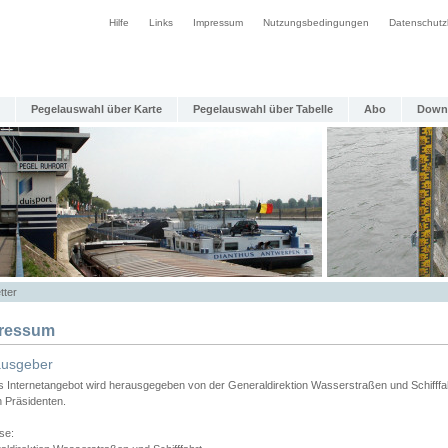
Hilfe
Links
Impressum
Nutzungsbedingungen
Datenschutz
Pegelauswahl über Karte
Pegelauswahl über Tabelle
Abo
Down
tter
ressum
ausgeber
s Internetangebot wird herausgegeben von der Generaldirektion Wasserstraßen und Schifffa
n Präsidenten.
se: