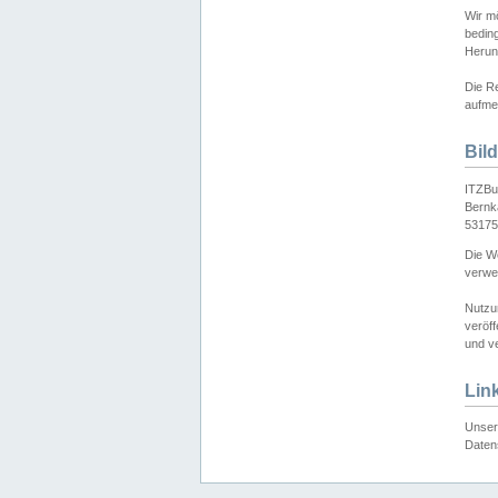
Wir mö
bedin
Herun
Die Re
aufmer
Bil
ITZBu
Bernk
53175
Die We
verwen
Nutzu
veröff
und ve
Lin
Unser 
Daten