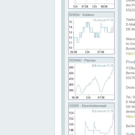
Gener
Am Pr
53121
RHEIN - Koblenz
Telef
E-Mai
DE-Ma
Wasse
im Ge
Bunde
https
DONAU - Passau
Prod
ITZBu
Bernk
53175
Deuts
Tel.:
E-Mail
ODER - Eisenhüttenstadt
DE-Ma
direkt
https:
Bei A
Soft