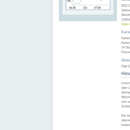
EES 
Sekto
Westh
13353 
https
Kart
Karte
Karte
24 St
Fluss
Web
Olaf G
Hin
Unser
über L
überpr
Wissen
sich a
Schäde
Die si
überne
insbes