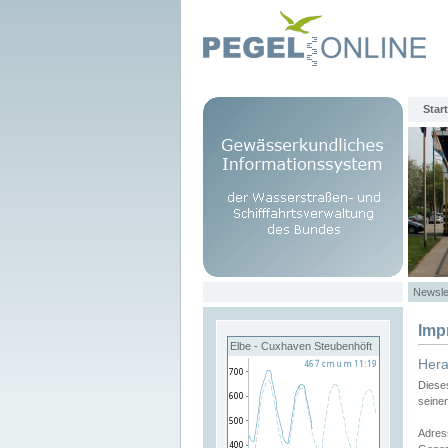
Start
Newsle
Imp
Elbe - Cuxhaven Steubenhöft
Her
Diese
seine
Adres