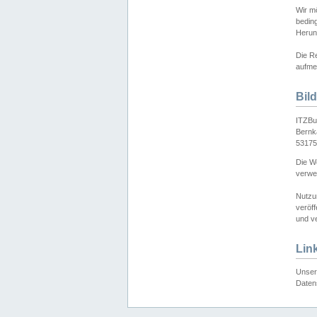
Wir mö
bedin
Herun
Die Re
aufmer
Bil
ITZBu
Bernk
53175
Die We
verwen
Nutzu
veröff
und ve
Lin
Unser 
Daten