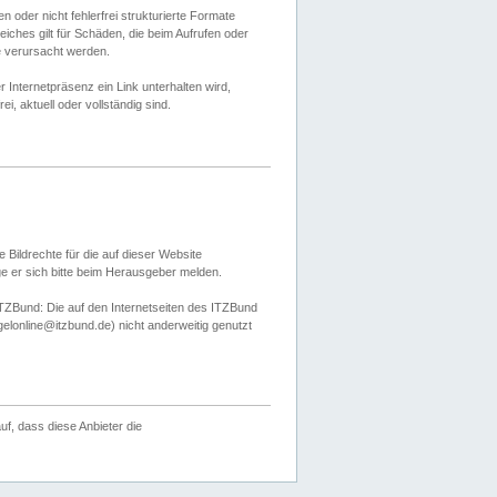
 oder nicht fehlerfrei strukturierte Formate
ches gilt für Schäden, die beim Aufrufen oder
e verursacht werden.
er Internetpräsenz ein Link unterhalten wird,
, aktuell oder vollständig sind.
 Bildrechte für die auf dieser Website
öge er sich bitte beim Herausgeber melden.
TZBund: Die auf den Internetseiten des ITZBund
gelonline@itzbund.de) nicht anderweitig genutzt
f, dass diese Anbieter die