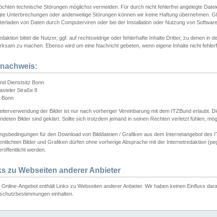
chten technische Störungen möglichst vermeiden. Für durch nicht fehlerfrei angelegte Dateien
gte Unterbrechungen oder anderweitige Störungen können wir keine Haftung übernehmen. Glei
terladen von Daten durch Computerviren oder bei der Installation oder Nutzung von Softwar
daktion bittet die Nutzer, ggf. auf rechtswidrige oder fehlerhafte Inhalte Dritter, zu denen in d
ksam zu machen. Ebenso wird um eine Nachricht gebeten, wenn eigene Inhalte nicht fehlerfrei
dnachweis:
nd Dienstsitz Bonn
asteler Straße 8
 Bonn
iterverwendung der Bilder ist nur nach vorheriger Vereinbarung mit dem ITZBund erlaubt. Die
deten Bilder sind geklärt. Sollte sich trotzdem jemand in seinen Rechten verletzt fühlen, m
ngsbedingungen für den Download von Bilddateien / Grafiken aus dem Internetangebot des I
entlichten Bilder und Grafiken dürfen ohne vorherige Absprache mit der Internetredaktion (pe
röffentlicht werden.
ks zu Webseiten anderer Anbieter
Online-Angebot enthält Links zu Webseiten anderer Anbieter. Wir haben keinen Einfluss darau
schutzbestimmungen einhalten.