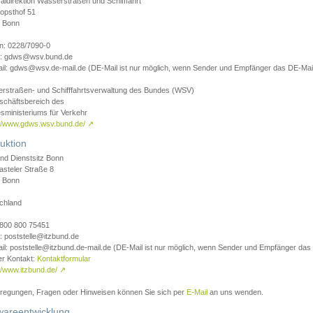
aldirektion Wasserstraßen und Schifffahrt
opsthof 51
 Bonn
on: 0228/7090-0
l: gdws@wsv.bund.de
il: gdws@wsv.de-mail.de (DE-Mail ist nur möglich, wenn Sender und Empfänger das DE-Mail
rstraßen- und Schifffahrtsverwaltung des Bundes (WSV)
schäftsbereich des
sministeriums für Verkehr
://www.gdws.wsv.bund.de/
↗
uktion
nd Dienstsitz Bonn
asteler Straße 8
 Bonn
chland
 0800 800 75451
: poststelle@itzbund.de
il: poststelle@itzbund.de-mail.de (DE-Mail ist nur möglich, wenn Sender und Empfänger das
er Kontakt:
Kontaktformular
//www.itzbund.de/
↗
nregungen, Fragen oder Hinweisen können Sie sich per
E-Mail
an uns wenden.
wareentwicklung