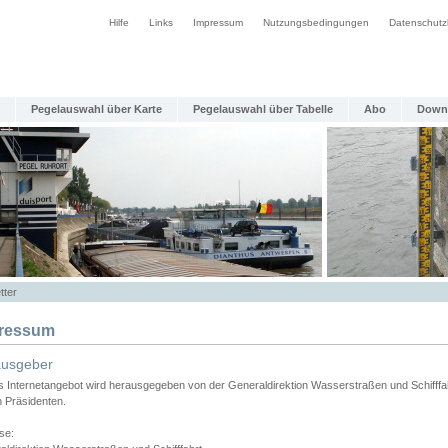
Hilfe
Links
Impressum
Nutzungsbedingungen
Datenschutz
Pegelauswahl über Karte
Pegelauswahl über Tabelle
Abo
Down
tter
ressum
ausgeber
s Internetangebot wird herausgegeben von der Generaldirektion Wasserstraßen und Schifffa
n Präsidenten.
se: