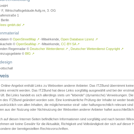
GmbH
r F, Wirtschaftsgebäude Aufg.re, 3. OG
afenstraße 1
Berlin
://ees-gmbh.de/
↗
enmaterial
ndaten ©
OpenStreetMap
↗
-Mitwirkende,
Open Database Lizenz
↗
nkacheln ©
OpenSeaMap
↗
-Mitwirkende,
CC-BY-SA
↗
unden Regenradar ©
Deutscher Wetterdienst
↗
,
Deutscher Wetterdienst Copyright
↗
einzugsgebiete ©
BfG
↗
design
ottschall
weis
 Online-Angebot enthält Links zu Webseiten anderer Anbieter. Das ITZBund übernimmt keine V
inks erreicht werden. Das ITZBund hat diese Links sorgfältig ausgewählt und bei der erstmal
üft. Bei Links handelt es sich allerdings stets um "lebende" (dynamische) Verweisungen. Die
 des ITZBund geändert worden sein. Eine kontinuierliche Prüfung der Inhalte ist weder beab
usdrücklich von allen Inhalten, die möglicherweise straf- oder haftungsrechtlich relevant sin
n aus der Nutzung oder Nichtnutzung der Webseiten anderer Anbieter haftet ausschließlich d
ch auf diesen Internet-Seiten befindlichen Informationen sind sorgfältig und nach besten 
hmen wir keine Gewähr für die Aktualität, Richtigkeit und Vollständigkeit der sich auf diese
ondere der bereitgestellten Rechtsvorschriften.