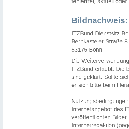
fehlerfrei, aktuell oder
Bildnachweis:
ITZBund Dienstsitz B
Bernkasteler Straße 8
53175 Bonn
Die Weiterverwendung 
ITZBund erlaubt. Die B
sind geklärt. Sollte s
er sich bitte beim He
Nutzungsbedingungen 
Internetangebot des I
veröffentlichten Bilde
Internetredaktion (peg