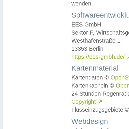
wenden.
Softwareentwickl
EES GmbH
Sektor F, Wirtschafts
Westhafenstraße 1
13353 Berlin
https://ees-gmbh.de/
Kartenmaterial
Kartendaten ©
OpenS
Kartenkacheln ©
Ope
24 Stunden Regenrad
Copyright
↗
Flusseinzugsgebiete 
Webdesign