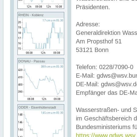
Präsidenten.
RHEIN - Koblenz
Adresse:
Generaldirektion Wass
Am Propsthof 51
53121 Bonn
DONAU - Passau
Telefon: 0228/7090-0
E-Mail: gdws@wsv.bu
DE-Mail: gdws@wsv.de-
Empfänger das DE-Mai
ODER - Eisenhüttenstadt
Wasserstraßen- und S
im Geschäftsbereich 
Bundesministeriums fü
https://www.gdws.wsv