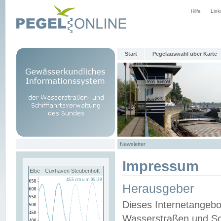
Hilfe
Link
Start
Pegelauswahl über Karte
Newsletter
Impressum
Elbe - Cuxhaven Steubenhöft
Herausgeber
Dieses Internetangebo
Wasserstraßen und Sch