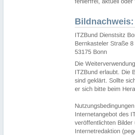
fehlerfrei, aktuell oder
Bildnachweis:
ITZBund Dienstsitz B
Bernkasteler Straße 8
53175 Bonn
Die Weiterverwendung 
ITZBund erlaubt. Die B
sind geklärt. Sollte s
er sich bitte beim He
Nutzungsbedingungen 
Internetangebot des I
veröffentlichten Bilde
Internetredaktion (peg