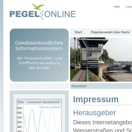
Hilfe
Link
Start
Pegelauswahl über Karte
Newsletter
Impressum
Elbe - Cuxhaven Steubenhöft
Herausgeber
Dieses Internetangebo
Wasserstraßen und Sch