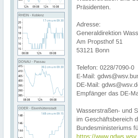
Präsidenten.
RHEIN - Koblenz
Adresse:
Generaldirektion Wass
Am Propsthof 51
53121 Bonn
DONAU - Passau
Telefon: 0228/7090-0
E-Mail: gdws@wsv.bu
DE-Mail: gdws@wsv.de-
Empfänger das DE-Mai
ODER - Eisenhüttenstadt
Wasserstraßen- und S
im Geschäftsbereich 
Bundesministeriums fü
https://www.gdws.wsv