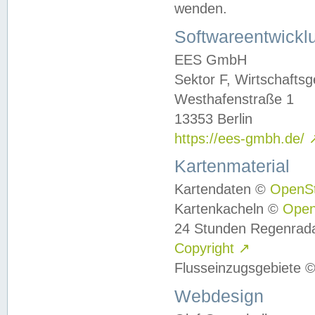
wenden.
Softwareentwickl
EES GmbH
Sektor F, Wirtschafts
Westhafenstraße 1
13353 Berlin
https://ees-gmbh.de/
Kartenmaterial
Kartendaten ©
OpenS
Kartenkacheln ©
Ope
24 Stunden Regenrad
Copyright
↗
Flusseinzugsgebiete 
Webdesign