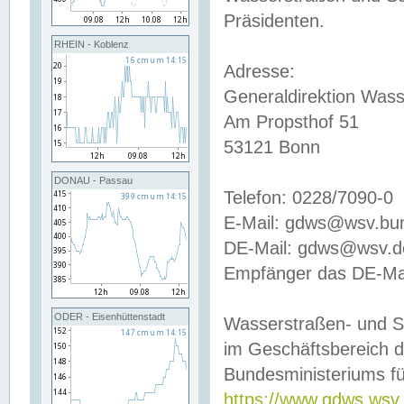
Präsidenten.
RHEIN - Koblenz
Adresse:
Generaldirektion Wass
Am Propsthof 51
53121 Bonn
DONAU - Passau
Telefon: 0228/7090-0
E-Mail: gdws@wsv.bu
DE-Mail: gdws@wsv.de-
Empfänger das DE-Mai
ODER - Eisenhüttenstadt
Wasserstraßen- und S
im Geschäftsbereich 
Bundesministeriums fü
https://www.gdws.wsv