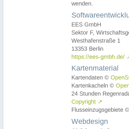
wenden.
Softwareentwickl
EES GmbH
Sektor F, Wirtschafts
Westhafenstraße 1
13353 Berlin
https://ees-gmbh.de/
Kartenmaterial
Kartendaten ©
OpenS
Kartenkacheln ©
Ope
24 Stunden Regenrad
Copyright
↗
Flusseinzugsgebiete 
Webdesign