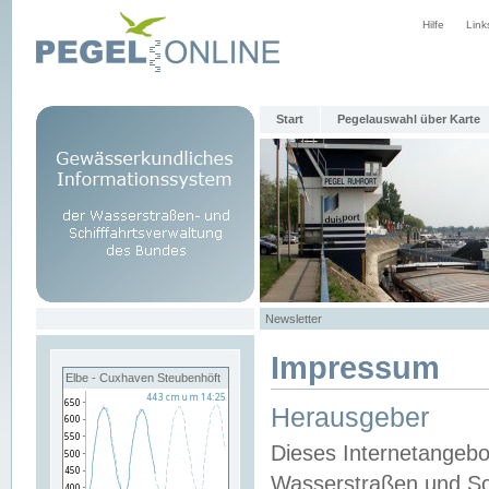
Hilfe
Link
Start
Pegelauswahl über Karte
Newsletter
Impressum
Elbe - Cuxhaven Steubenhöft
Herausgeber
Dieses Internetangebo
Wasserstraßen und Sch