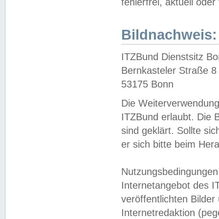
fehlerfrei, aktuell oder
Bildnachweis:
ITZBund Dienstsitz B
Bernkasteler Straße 8
53175 Bonn
Die Weiterverwendung 
ITZBund erlaubt. Die B
sind geklärt. Sollte s
er sich bitte beim He
Nutzungsbedingungen 
Internetangebot des I
veröffentlichten Bilde
Internetredaktion (peg