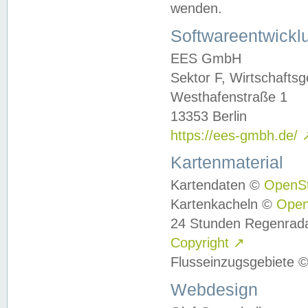
wenden.
Softwareentwickl
EES GmbH
Sektor F, Wirtschafts
Westhafenstraße 1
13353 Berlin
https://ees-gmbh.de/
Kartenmaterial
Kartendaten ©
OpenS
Kartenkacheln ©
Ope
24 Stunden Regenrad
Copyright
↗
Flusseinzugsgebiete 
Webdesign