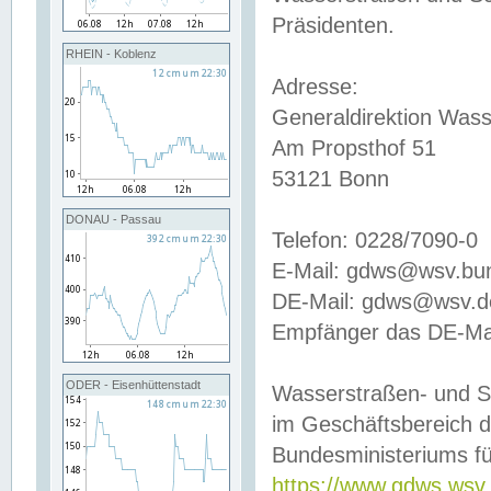
Präsidenten.
RHEIN - Koblenz
Adresse:
Generaldirektion Wass
Am Propsthof 51
53121 Bonn
DONAU - Passau
Telefon: 0228/7090-0
E-Mail: gdws@wsv.bu
DE-Mail: gdws@wsv.de-
Empfänger das DE-Mai
ODER - Eisenhüttenstadt
Wasserstraßen- und S
im Geschäftsbereich 
Bundesministeriums fü
https://www.gdws.wsv