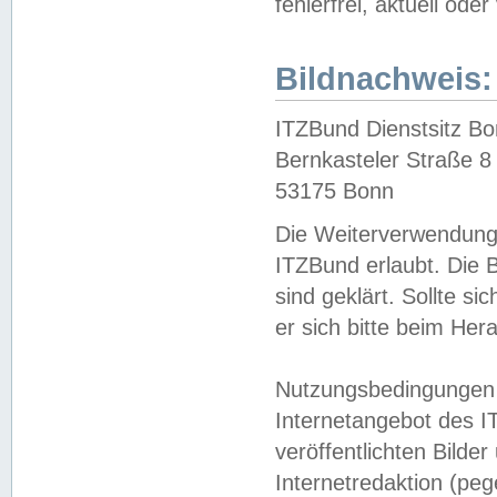
fehlerfrei, aktuell oder
Bildnachweis:
ITZBund Dienstsitz B
Bernkasteler Straße 8
53175 Bonn
Die Weiterverwendung 
ITZBund erlaubt. Die B
sind geklärt. Sollte s
er sich bitte beim He
Nutzungsbedingungen 
Internetangebot des I
veröffentlichten Bilde
Internetredaktion (peg