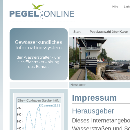
Hilfe
Link
Start
Pegelauswahl über Karte
Newsletter
Impressum
Elbe - Cuxhaven Steubenhöft
Herausgeber
Dieses Internetangebo
Wasserstraßen und Sch