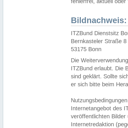
fehlerfrei, aktuell oder
Bildnachweis:
ITZBund Dienstsitz B
Bernkasteler Straße 8
53175 Bonn
Die Weiterverwendung 
ITZBund erlaubt. Die B
sind geklärt. Sollte s
er sich bitte beim He
Nutzungsbedingungen 
Internetangebot des I
veröffentlichten Bilde
Internetredaktion (peg