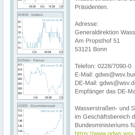
Präsidenten.
RHEIN - Koblenz
Adresse:
Generaldirektion Wass
Am Propsthof 51
53121 Bonn
DONAU - Passau
Telefon: 0228/7090-0
E-Mail: gdws@wsv.bu
DE-Mail: gdws@wsv.de-
Empfänger das DE-Mai
ODER - Eisenhüttenstadt
Wasserstraßen- und S
im Geschäftsbereich 
Bundesministeriums fü
https://www.gdws.wsv