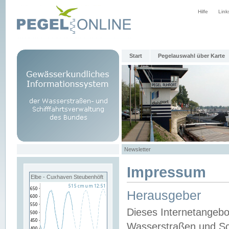
Hilfe
Link
Start
Pegelauswahl über Karte
Newsletter
Impressum
Elbe - Cuxhaven Steubenhöft
Herausgeber
Dieses Internetangebo
Wasserstraßen und Sch