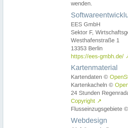
wenden.
Softwareentwickl
EES GmbH
Sektor F, Wirtschafts
Westhafenstraße 1
13353 Berlin
https://ees-gmbh.de/
Kartenmaterial
Kartendaten ©
OpenS
Kartenkacheln ©
Ope
24 Stunden Regenrad
Copyright
↗
Flusseinzugsgebiete 
Webdesign