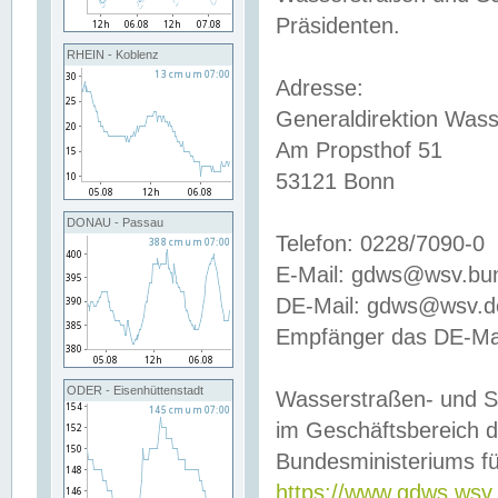
Präsidenten.
RHEIN - Koblenz
Adresse:
Generaldirektion Wass
Am Propsthof 51
53121 Bonn
DONAU - Passau
Telefon: 0228/7090-0
E-Mail: gdws@wsv.bu
DE-Mail: gdws@wsv.de-
Empfänger das DE-Mai
ODER - Eisenhüttenstadt
Wasserstraßen- und S
im Geschäftsbereich 
Bundesministeriums fü
https://www.gdws.wsv