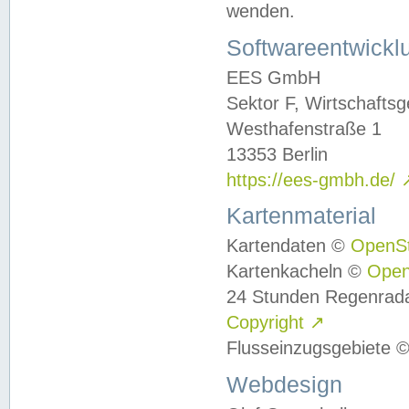
wenden.
Softwareentwickl
EES GmbH
Sektor F, Wirtschafts
Westhafenstraße 1
13353 Berlin
https://ees-gmbh.de/
Kartenmaterial
Kartendaten ©
OpenS
Kartenkacheln ©
Ope
24 Stunden Regenrad
Copyright
↗
Flusseinzugsgebiete 
Webdesign