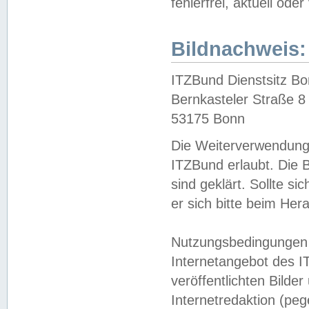
fehlerfrei, aktuell oder
Bildnachweis:
ITZBund Dienstsitz B
Bernkasteler Straße 8
53175 Bonn
Die Weiterverwendung 
ITZBund erlaubt. Die B
sind geklärt. Sollte s
er sich bitte beim He
Nutzungsbedingungen 
Internetangebot des I
veröffentlichten Bilde
Internetredaktion (peg