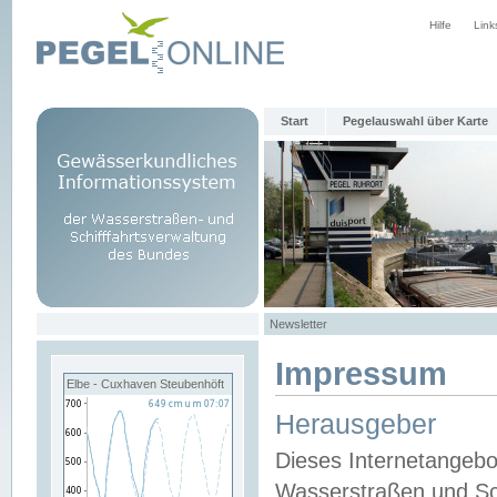
Hilfe
Link
Start
Pegelauswahl über Karte
Newsletter
Impressum
Elbe - Cuxhaven Steubenhöft
Herausgeber
Dieses Internetangebo
Wasserstraßen und Sch