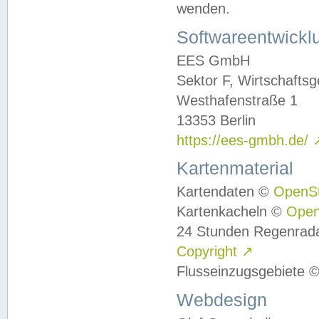
wenden.
Softwareentwickl
EES GmbH
Sektor F, Wirtschafts
Westhafenstraße 1
13353 Berlin
https://ees-gmbh.de/
Kartenmaterial
Kartendaten ©
OpenS
Kartenkacheln ©
Ope
24 Stunden Regenrad
Copyright
↗
Flusseinzugsgebiete 
Webdesign