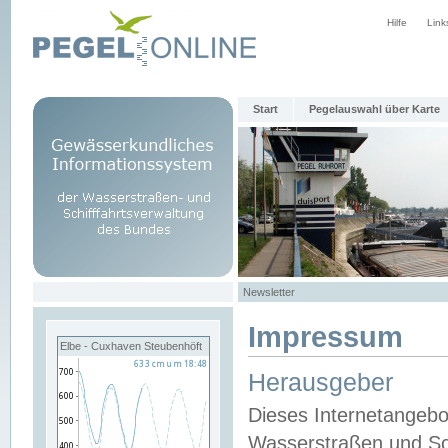
Hilfe
Link
Start
Pegelauswahl über Karte
Newsletter
Impressum
Elbe - Cuxhaven Steubenhöft
Herausgeber
Dieses Internetangebo
Wasserstraßen und Sch