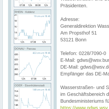
Präsidenten.
RHEIN - Koblenz
Adresse:
Generaldirektion Wass
Am Propsthof 51
53121 Bonn
DONAU - Passau
Telefon: 0228/7090-0
E-Mail: gdws@wsv.bu
DE-Mail: gdws@wsv.de-
Empfänger das DE-Mai
ODER - Eisenhüttenstadt
Wasserstraßen- und S
im Geschäftsbereich 
Bundesministeriums fü
https://www.gdws.wsv