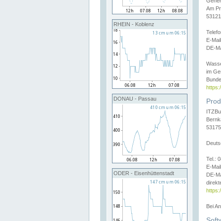
Gener
Am Pr
53121
RHEIN - Koblenz
Telef
E-Mai
DE-Ma
Wasse
im Ge
Bunde
https
DONAU - Passau
Prod
ITZBu
Bernk
53175
Deuts
Tel.:
E-Mail
ODER - Eisenhüttenstadt
DE-Ma
direkt
https:
Bei A
Soft