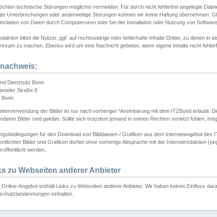
chten technische Störungen möglichst vermeiden. Für durch nicht fehlerfrei angelegte Dateien
gte Unterbrechungen oder anderweitige Störungen können wir keine Haftung übernehmen. Glei
terladen von Daten durch Computerviren oder bei der Installation oder Nutzung von Softwar
daktion bittet die Nutzer, ggf. auf rechtswidrige oder fehlerhafte Inhalte Dritter, zu denen in d
ksam zu machen. Ebenso wird um eine Nachricht gebeten, wenn eigene Inhalte nicht fehlerfrei
dnachweis:
nd Dienstsitz Bonn
asteler Straße 8
 Bonn
iterverwendung der Bilder ist nur nach vorheriger Vereinbarung mit dem ITZBund erlaubt. Die
deten Bilder sind geklärt. Sollte sich trotzdem jemand in seinen Rechten verletzt fühlen, m
ngsbedingungen für den Download von Bilddateien / Grafiken aus dem Internetangebot des I
entlichten Bilder und Grafiken dürfen ohne vorherige Absprache mit der Internetredaktion (pe
röffentlicht werden.
ks zu Webseiten anderer Anbieter
Online-Angebot enthält Links zu Webseiten anderer Anbieter. Wir haben keinen Einfluss darau
schutzbestimmungen einhalten.