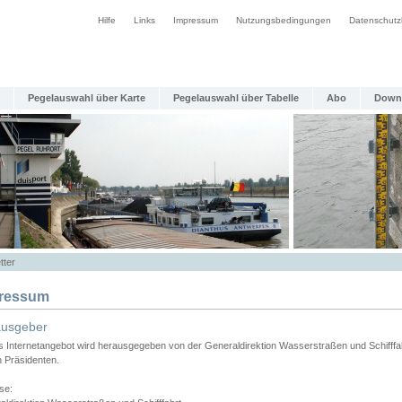
Hilfe
Links
Impressum
Nutzungsbedingungen
Datenschutz
Pegelauswahl über Karte
Pegelauswahl über Tabelle
Abo
Down
tter
ressum
ausgeber
s Internetangebot wird herausgegeben von der Generaldirektion Wasserstraßen und Schifffa
n Präsidenten.
se: