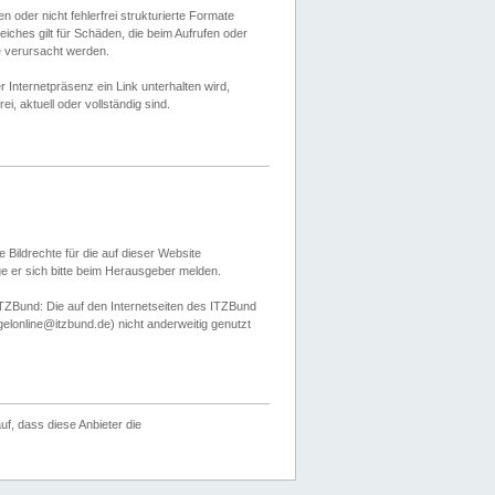
 oder nicht fehlerfrei strukturierte Formate
ches gilt für Schäden, die beim Aufrufen oder
e verursacht werden.
er Internetpräsenz ein Link unterhalten wird,
, aktuell oder vollständig sind.
 Bildrechte für die auf dieser Website
öge er sich bitte beim Herausgeber melden.
TZBund: Die auf den Internetseiten des ITZBund
gelonline@itzbund.de) nicht anderweitig genutzt
f, dass diese Anbieter die