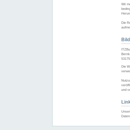
Wir mö
bedin
Herun
Die Re
aufmer
Bil
ITZBu
Bernk
53175
Die We
verwen
Nutzu
veröff
und ve
Lin
Unser 
Daten