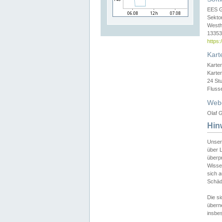
EES 
Sekto
Westh
13353 
https
Kart
Karte
Karte
24 St
Fluss
Web
Olaf G
Hin
Unser
über L
überpr
Wissen
sich a
Schäde
Die si
überne
insbes