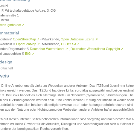
GmbH
r F, Wirtschaftsgebäude Aufg.re, 3. OG
afenstraße 1
Berlin
://ees-gmbh.de/
↗
enmaterial
ndaten ©
OpenStreetMap
↗
-Mitwirkende,
Open Database Lizenz
↗
nkacheln ©
OpenSeaMap
↗
-Mitwirkende,
CC-BY-SA
↗
unden Regenradar ©
Deutscher Wetterdienst
↗
,
Deutscher Wetterdienst Copyright
↗
einzugsgebiete ©
BfG
↗
design
ottschall
weis
 Online-Angebot enthält Links zu Webseiten anderer Anbieter. Das ITZBund übernimmt keine V
inks erreicht werden. Das ITZBund hat diese Links sorgfältig ausgewählt und bei der erstmal
üft. Bei Links handelt es sich allerdings stets um "lebende" (dynamische) Verweisungen. Die
 des ITZBund geändert worden sein. Eine kontinuierliche Prüfung der Inhalte ist weder beab
usdrücklich von allen Inhalten, die möglicherweise straf- oder haftungsrechtlich relevant sin
n aus der Nutzung oder Nichtnutzung der Webseiten anderer Anbieter haftet ausschließlich d
ch auf diesen Internet-Seiten befindlichen Informationen sind sorgfältig und nach besten 
hmen wir keine Gewähr für die Aktualität, Richtigkeit und Vollständigkeit der sich auf diese
ondere der bereitgestellten Rechtsvorschriften.