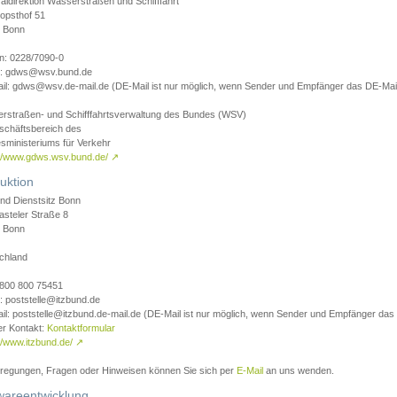
aldirektion Wasserstraßen und Schifffahrt
opsthof 51
 Bonn
on: 0228/7090-0
l: gdws@wsv.bund.de
il: gdws@wsv.de-mail.de (DE-Mail ist nur möglich, wenn Sender und Empfänger das DE-Mail
rstraßen- und Schifffahrtsverwaltung des Bundes (WSV)
schäftsbereich des
sministeriums für Verkehr
://www.gdws.wsv.bund.de/
↗
uktion
nd Dienstsitz Bonn
asteler Straße 8
 Bonn
chland
 0800 800 75451
: poststelle@itzbund.de
il: poststelle@itzbund.de-mail.de (DE-Mail ist nur möglich, wenn Sender und Empfänger das
er Kontakt:
Kontaktformular
//www.itzbund.de/
↗
nregungen, Fragen oder Hinweisen können Sie sich per
E-Mail
an uns wenden.
wareentwicklung