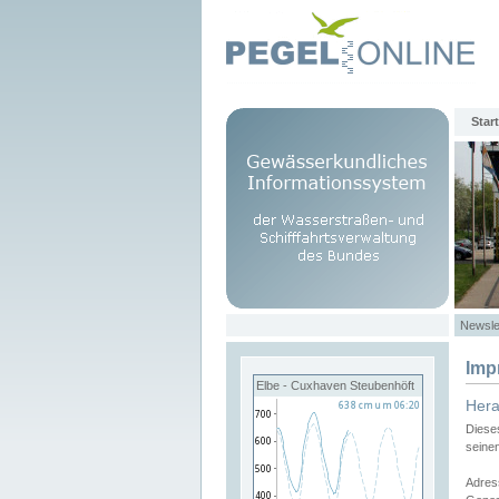
Start
Newsle
Imp
Elbe - Cuxhaven Steubenhöft
Her
Diese
seine
Adres