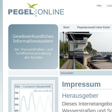
Hilfe
Link
Start
Pegelauswahl über Karte
Newsletter
Impressum
Elbe - Cuxhaven Steubenhöft
Herausgeber
Dieses Internetangebo
Wasserstraßen und Sch