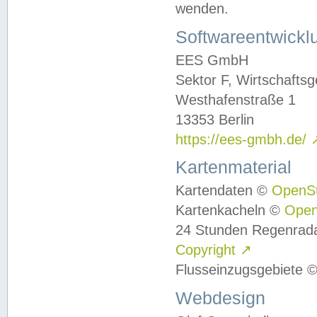
wenden.
Softwareentwickl
EES GmbH
Sektor F, Wirtschafts
Westhafenstraße 1
13353 Berlin
https://ees-gmbh.de/
Kartenmaterial
Kartendaten ©
OpenS
Kartenkacheln ©
Ope
24 Stunden Regenrad
Copyright
↗
Flusseinzugsgebiete 
Webdesign