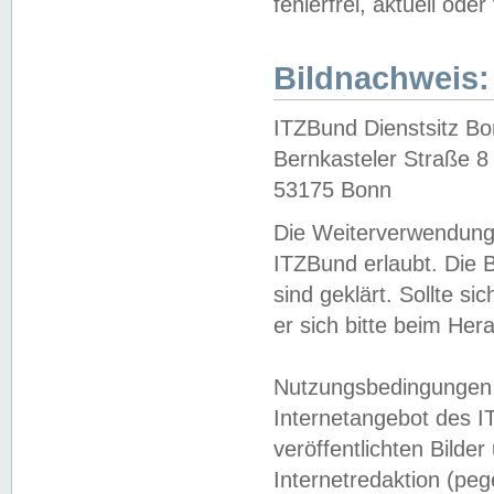
fehlerfrei, aktuell oder
Bildnachweis:
ITZBund Dienstsitz B
Bernkasteler Straße 8
53175 Bonn
Die Weiterverwendung 
ITZBund erlaubt. Die B
sind geklärt. Sollte s
er sich bitte beim He
Nutzungsbedingungen 
Internetangebot des I
veröffentlichten Bilde
Internetredaktion (peg