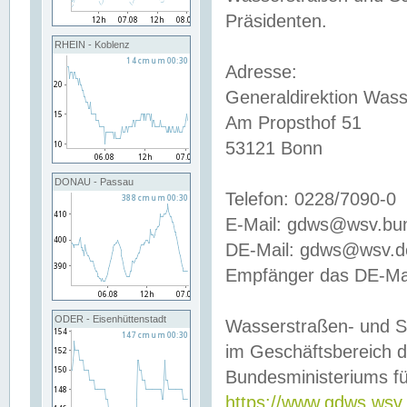
Präsidenten.
RHEIN - Koblenz
Adresse:
Generaldirektion Wass
Am Propsthof 51
53121 Bonn
DONAU - Passau
Telefon: 0228/7090-0
E-Mail: gdws@wsv.bu
DE-Mail: gdws@wsv.de-
Empfänger das DE-Mai
ODER - Eisenhüttenstadt
Wasserstraßen- und S
im Geschäftsbereich 
Bundesministeriums fü
https://www.gdws.wsv