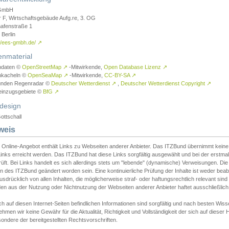
GmbH
r F, Wirtschaftsgebäude Aufg.re, 3. OG
afenstraße 1
Berlin
://ees-gmbh.de/
↗
enmaterial
ndaten ©
OpenStreetMap
↗
-Mitwirkende,
Open Database Lizenz
↗
nkacheln ©
OpenSeaMap
↗
-Mitwirkende,
CC-BY-SA
↗
unden Regenradar ©
Deutscher Wetterdienst
↗
,
Deutscher Wetterdienst Copyright
↗
einzugsgebiete ©
BfG
↗
design
ottschall
weis
 Online-Angebot enthält Links zu Webseiten anderer Anbieter. Das ITZBund übernimmt keine V
inks erreicht werden. Das ITZBund hat diese Links sorgfältig ausgewählt und bei der erstmal
üft. Bei Links handelt es sich allerdings stets um "lebende" (dynamische) Verweisungen. Die
 des ITZBund geändert worden sein. Eine kontinuierliche Prüfung der Inhalte ist weder beab
usdrücklich von allen Inhalten, die möglicherweise straf- oder haftungsrechtlich relevant sin
n aus der Nutzung oder Nichtnutzung der Webseiten anderer Anbieter haftet ausschließlich d
ch auf diesen Internet-Seiten befindlichen Informationen sind sorgfältig und nach besten 
hmen wir keine Gewähr für die Aktualität, Richtigkeit und Vollständigkeit der sich auf diese
ondere der bereitgestellten Rechtsvorschriften.