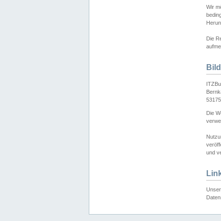
Wir mö
bedin
Herun
Die Re
aufmer
Bil
ITZBu
Bernk
53175
Die We
verwen
Nutzu
veröff
und ve
Lin
Unser 
Daten