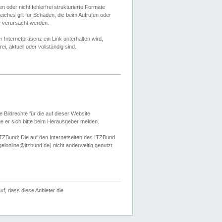
 oder nicht fehlerfrei strukturierte Formate
ches gilt für Schäden, die beim Aufrufen oder
e verursacht werden.
er Internetpräsenz ein Link unterhalten wird,
, aktuell oder vollständig sind.
 Bildrechte für die auf dieser Website
öge er sich bitte beim Herausgeber melden.
TZBund: Die auf den Internetseiten des ITZBund
gelonline@itzbund.de) nicht anderweitig genutzt
f, dass diese Anbieter die