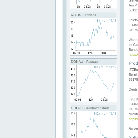
Gener
Am Pr
53121
RHEIN - Koblenz
Telef
E-Mai
DE-Ma
Wasse
im Ge
Bunde
https
DONAU - Passau
Prod
ITZBu
Bernk
53175
Deuts
Tel.:
E-Mail
ODER - Eisenhüttenstadt
DE-Ma
direkt
https:
Bei A
Soft