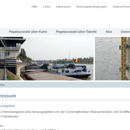
Hilfe
Links
Impressum
Nutzungsbedingungen
Datenschutz
Pegelauswahl über Karte
Pegelauswahl über Tabelle
Abo
Down
tter
ressum
ausgeber
s Internetangebot wird herausgegeben von der Generaldirektion Wasserstraßen und Schifffa
n Präsidenten.
se: