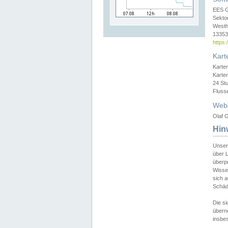
EES 
Sekto
Westh
13353 
https
Kart
Karte
Karte
24 St
Fluss
Web
Olaf G
Hin
Unser
über L
überpr
Wissen
sich a
Schäde
Die si
überne
insbes