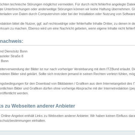
chten technische Störungen möglichst vermeiden. Für durch nicht fehlerfrei angelegte Dateien
gte Unterbrechungen oder anderweitige Störungen können wir keine Haftung übernehmen. Glei
terladen von Daten durch Computerviren oder bei der Installation oder Nutzung von Softwar
daktion bittet die Nutzer, ggf. auf rechtswidrige oder fehlerhafte Inhalte Dritter, zu denen in d
ksam zu machen. Ebenso wird um eine Nachricht gebeten, wenn eigene Inhalte nicht fehlerfrei
dnachweis:
nd Dienstsitz Bonn
asteler Straße 8
 Bonn
iterverwendung der Bilder ist nur nach vorheriger Vereinbarung mit dem ITZBund erlaubt. Die
deten Bilder sind geklärt. Sollte sich trotzdem jemand in seinen Rechten verletzt fühlen, m
ngsbedingungen für den Download von Bilddateien / Grafiken aus dem Internetangebot des I
entlichten Bilder und Grafiken dürfen ohne vorherige Absprache mit der Internetredaktion (pe
röffentlicht werden.
ks zu Webseiten anderer Anbieter
Online-Angebot enthält Links zu Webseiten anderer Anbieter. Wir haben keinen Einfluss darau
schutzbestimmungen einhalten.