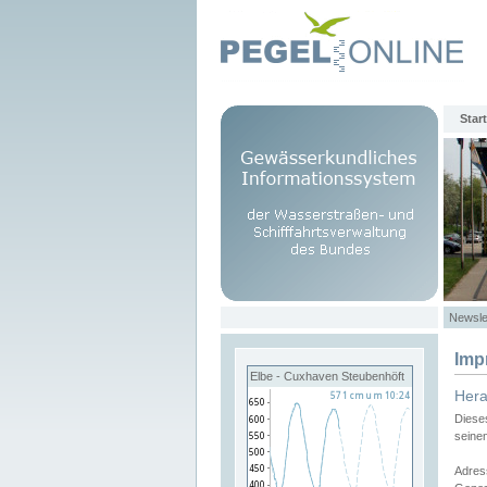
Start
Newsle
Imp
Elbe - Cuxhaven Steubenhöft
Her
Diese
seine
Adres