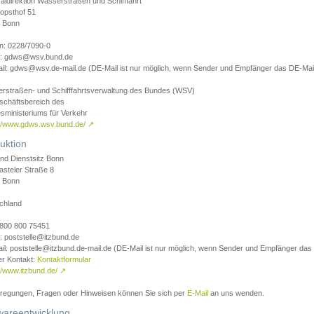
aldirektion Wasserstraßen und Schifffahrt
opsthof 51
 Bonn
on: 0228/7090-0
l: gdws@wsv.bund.de
il: gdws@wsv.de-mail.de (DE-Mail ist nur möglich, wenn Sender und Empfänger das DE-Mail
rstraßen- und Schifffahrtsverwaltung des Bundes (WSV)
schäftsbereich des
sministeriums für Verkehr
://www.gdws.wsv.bund.de/
↗
uktion
nd Dienstsitz Bonn
asteler Straße 8
 Bonn
chland
 0800 800 75451
: poststelle@itzbund.de
il: poststelle@itzbund.de-mail.de (DE-Mail ist nur möglich, wenn Sender und Empfänger das
er Kontakt:
Kontaktformular
//www.itzbund.de/
↗
nregungen, Fragen oder Hinweisen können Sie sich per
E-Mail
an uns wenden.
wareentwicklung