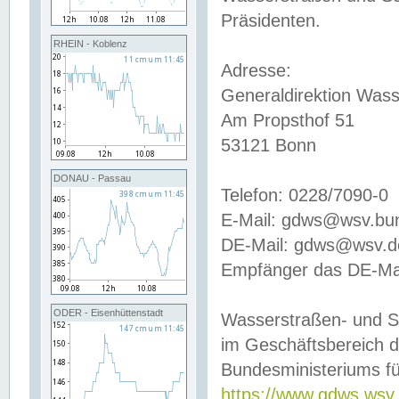
Präsidenten.
RHEIN - Koblenz
Adresse:
Generaldirektion Wass
Am Propsthof 51
53121 Bonn
DONAU - Passau
Telefon: 0228/7090-0
E-Mail: gdws@wsv.bu
DE-Mail: gdws@wsv.de-
Empfänger das DE-Mai
ODER - Eisenhüttenstadt
Wasserstraßen- und S
im Geschäftsbereich 
Bundesministeriums fü
https://www.gdws.wsv