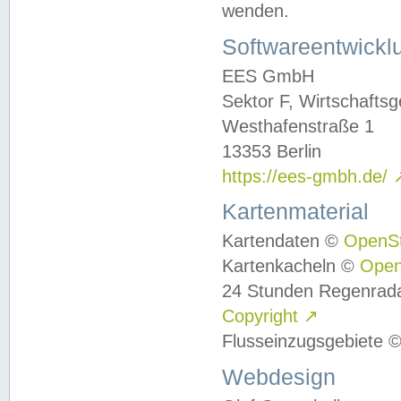
wenden.
Softwareentwickl
EES GmbH
Sektor F, Wirtschafts
Westhafenstraße 1
13353 Berlin
https://ees-gmbh.de/
Kartenmaterial
Kartendaten ©
OpenS
Kartenkacheln ©
Ope
24 Stunden Regenrad
Copyright
↗
Flusseinzugsgebiete 
Webdesign