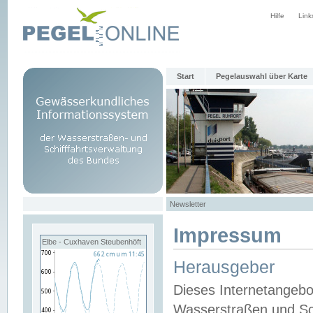
Hilfe
Link
Start
Pegelauswahl über Karte
Newsletter
Impressum
Elbe - Cuxhaven Steubenhöft
Herausgeber
Dieses Internetangebo
Wasserstraßen und Sch