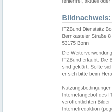
fehlerfrei, aktuell oder
Bildnachweis:
ITZBund Dienstsitz B
Bernkasteler Straße 8
53175 Bonn
Die Weiterverwendung 
ITZBund erlaubt. Die B
sind geklärt. Sollte s
er sich bitte beim He
Nutzungsbedingungen 
Internetangebot des I
veröffentlichten Bilde
Internetredaktion (peg