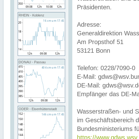
Präsidenten.
RHEIN - Koblenz
Adresse:
Generaldirektion Wass
Am Propsthof 51
53121 Bonn
DONAU - Passau
Telefon: 0228/7090-0
E-Mail: gdws@wsv.bu
DE-Mail: gdws@wsv.de-
Empfänger das DE-Mai
ODER - Eisenhüttenstadt
Wasserstraßen- und S
im Geschäftsbereich 
Bundesministeriums fü
https://www.gdws.wsv