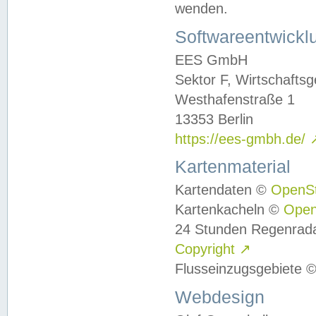
wenden.
Softwareentwickl
EES GmbH
Sektor F, Wirtschafts
Westhafenstraße 1
13353 Berlin
https://ees-gmbh.de/
Kartenmaterial
Kartendaten ©
OpenS
Kartenkacheln ©
Ope
24 Stunden Regenrad
Copyright
↗
Flusseinzugsgebiete 
Webdesign