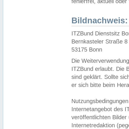
fehlerfrei, aktuell oder
Bildnachweis:
ITZBund Dienstsitz B
Bernkasteler Straße 8
53175 Bonn
Die Weiterverwendung 
ITZBund erlaubt. Die B
sind geklärt. Sollte s
er sich bitte beim He
Nutzungsbedingungen 
Internetangebot des I
veröffentlichten Bilde
Internetredaktion (peg