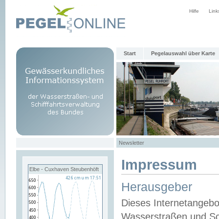
Hilfe
Link
Start
Pegelauswahl über Karte
Newsletter
Impressum
Elbe - Cuxhaven Steubenhöft
Herausgeber
Dieses Internetangebo
Wasserstraßen und Sch