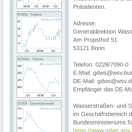
Präsidenten.
RHEIN - Koblenz
Adresse:
Generaldirektion Wass
Am Propsthof 51
53121 Bonn
DONAU - Passau
Telefon: 0228/7090-0
E-Mail: gdws@wsv.bu
DE-Mail: gdws@wsv.de-
Empfänger das DE-Mai
ODER - Eisenhüttenstadt
Wasserstraßen- und S
im Geschäftsbereich 
Bundesministeriums fü
https://www.gdws.wsv