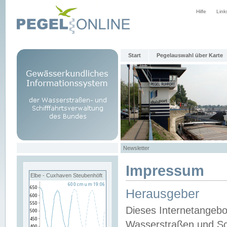
Hilfe
Link
Start
Pegelauswahl über Karte
Newsletter
Impressum
Elbe - Cuxhaven Steubenhöft
Herausgeber
Dieses Internetangebo
Wasserstraßen und Sch