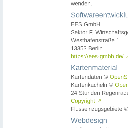
wenden.
Softwareentwickl
EES GmbH
Sektor F, Wirtschafts
Westhafenstraße 1
13353 Berlin
https://ees-gmbh.de/
Kartenmaterial
Kartendaten ©
OpenS
Kartenkacheln ©
Ope
24 Stunden Regenrad
Copyright
↗
Flusseinzugsgebiete 
Webdesign