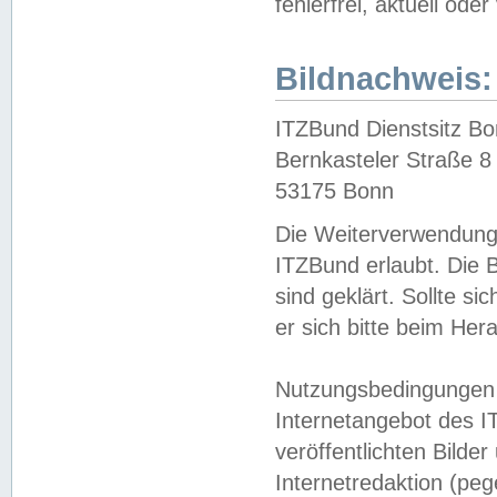
fehlerfrei, aktuell oder
Bildnachweis:
ITZBund Dienstsitz B
Bernkasteler Straße 8
53175 Bonn
Die Weiterverwendung 
ITZBund erlaubt. Die B
sind geklärt. Sollte s
er sich bitte beim He
Nutzungsbedingungen 
Internetangebot des I
veröffentlichten Bilde
Internetredaktion (peg