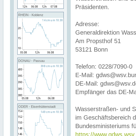
Präsidenten.
RHEIN - Koblenz
Adresse:
Generaldirektion Wass
Am Propsthof 51
53121 Bonn
DONAU - Passau
Telefon: 0228/7090-0
E-Mail: gdws@wsv.bu
DE-Mail: gdws@wsv.de-
Empfänger das DE-Mai
ODER - Eisenhüttenstadt
Wasserstraßen- und S
im Geschäftsbereich 
Bundesministeriums fü
https://www.gdws.wsv