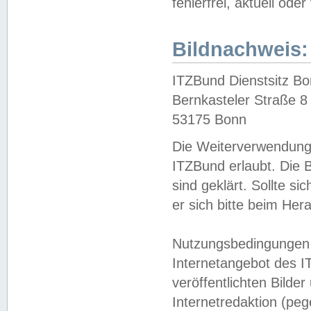
fehlerfrei, aktuell oder
Bildnachweis:
ITZBund Dienstsitz B
Bernkasteler Straße 8
53175 Bonn
Die Weiterverwendung 
ITZBund erlaubt. Die B
sind geklärt. Sollte s
er sich bitte beim He
Nutzungsbedingungen 
Internetangebot des I
veröffentlichten Bilde
Internetredaktion (peg