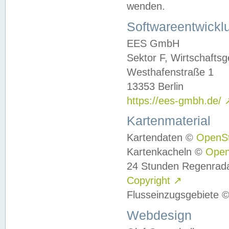
wenden.
Softwareentwickl
EES GmbH
Sektor F, Wirtschafts
Westhafenstraße 1
13353 Berlin
https://ees-gmbh.de/
Kartenmaterial
Kartendaten ©
OpenS
Kartenkacheln ©
Ope
24 Stunden Regenrad
Copyright
↗
Flusseinzugsgebiete 
Webdesign