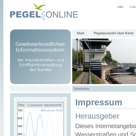
Hilfe
Link
Start
Pegelauswahl über Karte
Newsletter
Impressum
Elbe - Cuxhaven Steubenhöft
Herausgeber
Dieses Internetangebo
Wasserstraßen und Sch