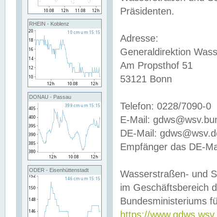
Präsidenten.
RHEIN - Koblenz
Adresse:
Generaldirektion Wass
Am Propsthof 51
53121 Bonn
DONAU - Passau
Telefon: 0228/7090-0
E-Mail: gdws@wsv.bu
DE-Mail: gdws@wsv.de-
Empfänger das DE-Mai
ODER - Eisenhüttenstadt
Wasserstraßen- und S
im Geschäftsbereich 
Bundesministeriums fü
https://www.gdws.wsv