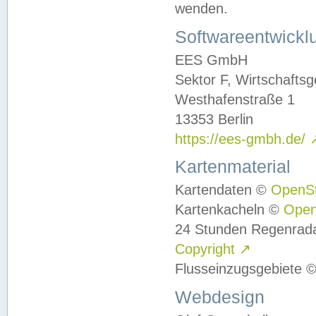
wenden.
Softwareentwickl
EES GmbH
Sektor F, Wirtschafts
Westhafenstraße 1
13353 Berlin
https://ees-gmbh.de/
Kartenmaterial
Kartendaten ©
OpenS
Kartenkacheln ©
Ope
24 Stunden Regenrad
Copyright
↗
Flusseinzugsgebiete 
Webdesign