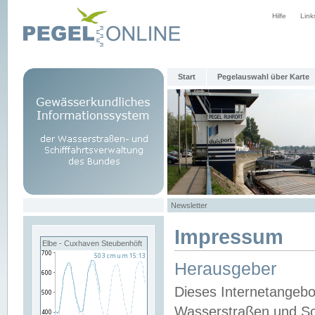
Hilfe
Link
Start
Pegelauswahl über Karte
Newsletter
Impressum
Elbe - Cuxhaven Steubenhöft
Herausgeber
Dieses Internetangebo
Wasserstraßen und Sch