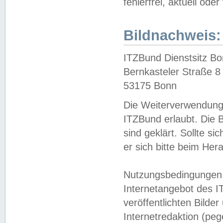
fehlerfrei, aktuell oder
Bildnachweis:
ITZBund Dienstsitz B
Bernkasteler Straße 8
53175 Bonn
Die Weiterverwendung 
ITZBund erlaubt. Die B
sind geklärt. Sollte s
er sich bitte beim He
Nutzungsbedingungen 
Internetangebot des I
veröffentlichten Bilde
Internetredaktion (peg