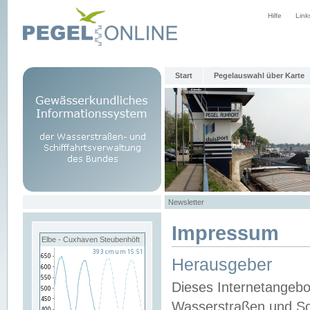
Hilfe
Link
Start
Pegelauswahl über Karte
Newsletter
Impressum
Elbe - Cuxhaven Steubenhöft
Herausgeber
Dieses Internetangebo
Wasserstraßen und Sch