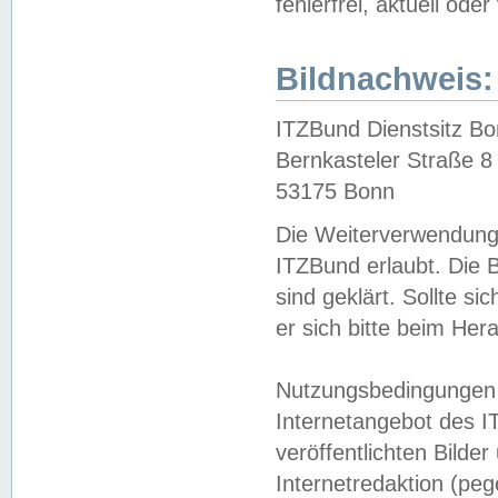
fehlerfrei, aktuell oder
Bildnachweis:
ITZBund Dienstsitz B
Bernkasteler Straße 8
53175 Bonn
Die Weiterverwendung 
ITZBund erlaubt. Die B
sind geklärt. Sollte s
er sich bitte beim He
Nutzungsbedingungen 
Internetangebot des I
veröffentlichten Bilde
Internetredaktion (peg