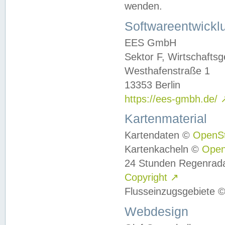
wenden.
Softwareentwickl
EES GmbH
Sektor F, Wirtschafts
Westhafenstraße 1
13353 Berlin
https://ees-gmbh.de/
Kartenmaterial
Kartendaten ©
OpenS
Kartenkacheln ©
Ope
24 Stunden Regenrad
Copyright
↗
Flusseinzugsgebiete 
Webdesign