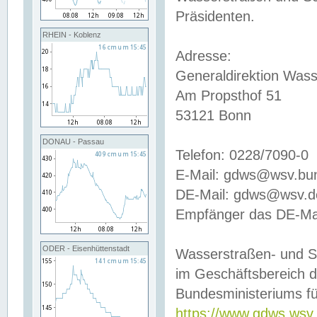
Präsidenten.
RHEIN - Koblenz
Adresse:
Generaldirektion Wass
Am Propsthof 51
53121 Bonn
DONAU - Passau
Telefon: 0228/7090-0
E-Mail: gdws@wsv.bu
DE-Mail: gdws@wsv.de-
Empfänger das DE-Mai
ODER - Eisenhüttenstadt
Wasserstraßen- und S
im Geschäftsbereich 
Bundesministeriums fü
https://www.gdws.wsv